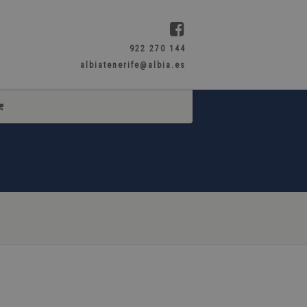
922 270 144
albiatenerife@albia.es