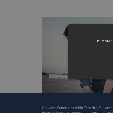
Pulsando Ac
Las cookies de rendimiento se
usar para identificar directam
Nombre
Dominio
Servicios Funerarios Albia Tenerife, S.L. e
de experiencia, comprometida con las famili