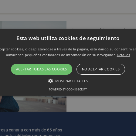
Lorem ipsum dolor sit amet, consec
egestas rhoncus. Donec facilisis 
Esta web utiliza cookies de seguimiento
Donec vel mauris quam.
eptar cookies, o desplazándose a través de la página, está dando su consentimie
almacenen pequeñas cantidades de información en su navegador.
Detalles
ACEPTAR TODAS LAS COOKIES
NO ACEPTAR COOKIES
MOSTRAR DETALLES
POWERED BY COOKIE-SCRIPT
Rendimiento
Sin clasificar
 utilizan para ver cómo los visitantes usan el sitio web, por ejemplo. cookies analític
ente a cierto visitante.
Vencimiento
Descripción
mpresa canaria con más de 65 años
as en los difíciles momentos que