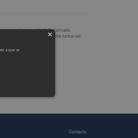
tetur adipiscing elit. Nulla convallis
×
fermentum sem, ac viverra ante luctus vel.
nto a que se
as Esas cookies no se pueden
Contacto