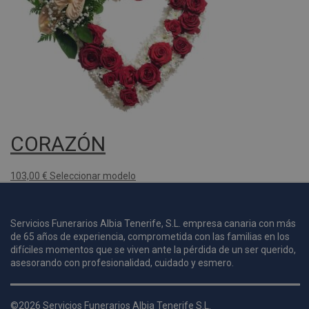
c
i
s
s
p
v
s
l
a
s
CORAZÓN
d
p
103,00
€
Seleccionar modelo
s
p
Servicios Funerarios Albia Tenerife, S.L. empresa canaria con más
de 65 años de experiencia, comprometida con las familias en los
difíciles momentos que se viven ante la pérdida de un ser querido,
asesorando con profesionalidad, cuidado y esmero.
Nombre
Dominio
Vencimie
_ga_9W2L2PJZ5Z
.pompasfunebrestenerife.com
2 año
©2026 Servicios Funerarios Albia Tenerife S.L.