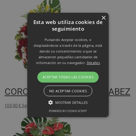
×
Esta web utiliza cookies de
seguimiento
Pulsando Aceptar cookies, o
desplazándose a través de la página, está
dando su consentimiento a que se
almacenen pequeñas cantidades de
información en su navegador.
Detalles
ACEPTAR TODAS LAS COOKIES
CORONA LC 2 NORMAL CABEZ
NO ACEPTAR COOKIES
MOSTRAR DETALLES
103,00
€
Seleccionar modelo
POWERED BY COOKIE-SCRIPT
Rendimiento
Sin clasificar