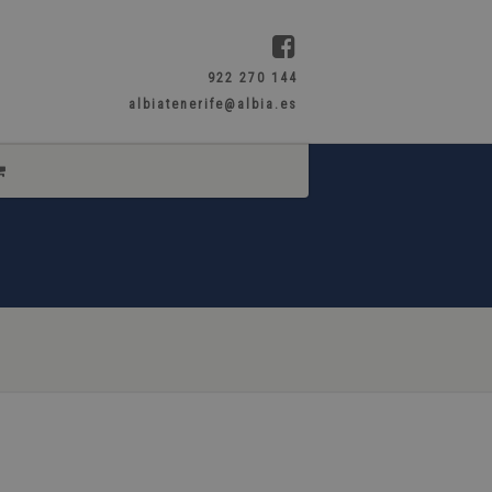
922 270 144
albiatenerife@albia.es