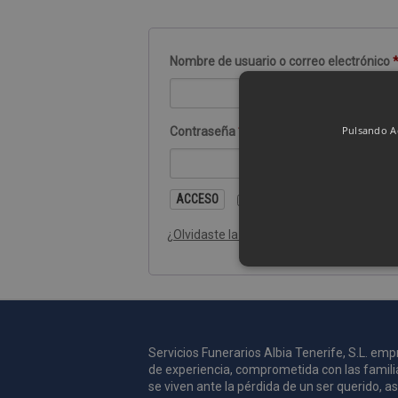
Nombre de usuario o correo electrónico
Pulsando Ac
Contraseña
*
ACCESO
Recuérdame
¿Olvidaste la contraseña?
Las cookies de rendimiento se
usar para identificar directam
Servicios Funerarios Albia Tenerife, S.L. e
Nombre
Dominio
de experiencia, comprometida con las famili
se viven ante la pérdida de un ser querido, 
_ga
.pompasfunebr