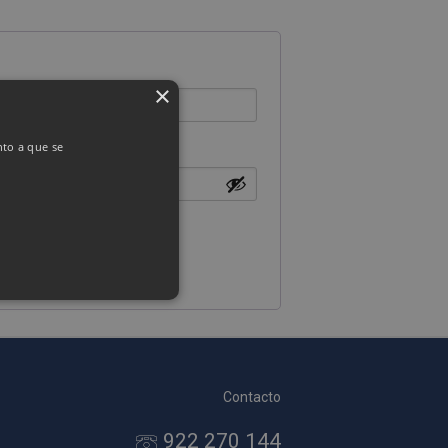
×
nto a que se
as Esas cookies no se pueden
Contacto
922 270 144
ersal Analytics, que es