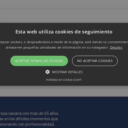
*
Esta web utiliza cookies de seguimiento
eptar cookies, o desplazándose a través de la página, está dando su consentimie
almacenen pequeñas cantidades de información en su navegador.
Detalles
ACEPTAR TODAS LAS COOKIES
NO ACEPTAR COOKIES
MOSTRAR DETALLES
POWERED BY COOKIE-SCRIPT
Rendimiento
Sin clasificar
 utilizan para ver cómo los visitantes usan el sitio web, por ejemplo. cookies analític
ente a cierto visitante.
mpresa canaria con más de 65 años
Vencimiento
Descripción
as en los difíciles momentos que
asesorando con profesionalidad,
estenerife.com
2 años
Este nombre de cookie está asociado con Google Univ