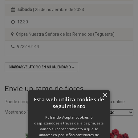
sábado
| 25 de noviembre de 2023
12:30
Cripta Nuestra Señora de los Remedios (Tegueste)
922270144
GUARDAR VELATORIO EN SU CALENDARIO
Envíe un ramo de flores
×
Esta web utiliza cookies de
Puede comprar un ramo de flores desde nuestra tienda online
seguimiento
Mostrando 1–4 de 8 resultados
Pulsando Aceptar cookies, o
desplazándose a través de la página, está
dando su consentimiento a que se
almacenen pequeñas cantidades de