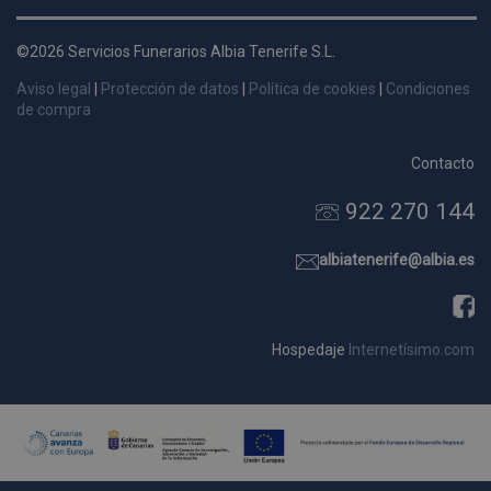
d
p
©2026 Servicios Funerarios Albia Tenerife S.L.
s
Aviso legal
|
Protección de datos
|
Política de cookies
|
Condiciones
p
de compra
Contacto
922 270 144
Nombre
Dominio
Vencimie
_ga_9W2L2PJZ5Z
.pompasfunebrestenerife.com
2 año
albiatenerife@albia.es
Hospedaje
Internetísimo.com