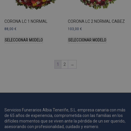
U
A
a
s
s
CORONA LC 1 NORMAL
CORONA LC 2 NORMAL CABEZ
a
88,00
€
103,00
€
u
c
SELECCIONAR MODELO
SELECCIONAR MODELO
p
u
1
2
→
i
c
i
s
s
p
v
s
Servicios Funerarios Albia Tenerife, S.L. empresa canaria con más
l
de 65 años de experiencia, comprometida con las familias en los
a
difíciles momentos que se viven ante la pérdida de un ser querido,
s
asesorando con profesionalidad, cuidado y esmero.