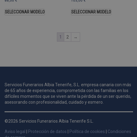
88,00
€
103,00
€
s
s
a
SELECCIONAR MODELO
SELECCIONAR MODELO
u
c
p
u
1
2
→
i
c
i
s
s
p
Servicios Funerarios Albia Tenerife, S.L. empresa canaria con más
de 65 años de experiencia, comprometida con las familias en los
v
difíciles momentos que se viven ante la pérdida de un ser querido,
s
asesorando con profesionalidad, cuidado y esmero.
l
a
s
©2026 Servicios Funerarios Albia Tenerife S.L.
d
Aviso legal
|
Protección de datos
|
Política de cookies
|
Condiciones
p