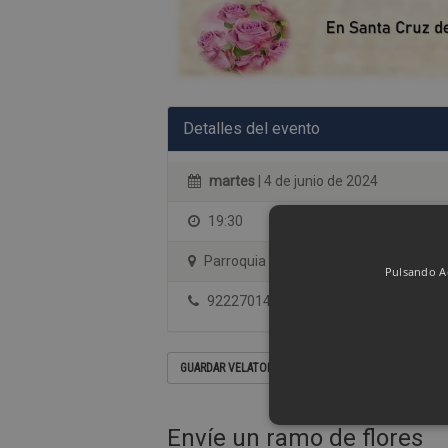
Detalles del evento
martes
| 4 de junio de 2024
19:30
Parroquia El Pilar (Santa Cruz de Tener
Pulsando Ac
922270144
GUARDAR VELATORIO EN SU CALENDARIO
Envíe un ramo de flores