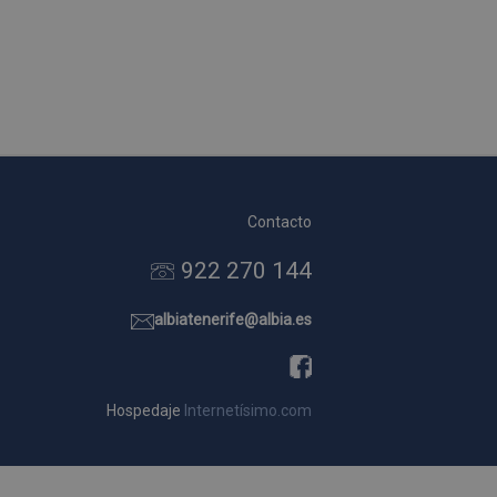
Contacto
922 270 144
albiatenerife@albia.es
Hospedaje
Internetísimo.com