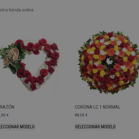
Rendimiento
Sin clasificar
tra tienda online
 utilizan para ver cómo los visitantes usan el sitio web, por ejemplo. cookies analític
ente a cierto visitante.
Vencimiento
Descripción
estenerife.com
2 años
Este nombre de cookie está asociado con Google Univ
una actualización significativa del servicio de análisi
Esta cookie se utiliza para distinguir usuarios únic
generado aleatoriamente como identificador de clien
solicitud de página de un sitio y se utiliza para calcul
sesiones y campañas para los informes de análisis de
predeterminada, caduca después de 2 años, aunque lo
web pueden personalizarlo.
Dominio
Vencimiento
.pompasfunebrestenerife.com
2 años
RAZÓN
CORONA LC 1 NORMAL
3,00
€
88,00
€
LECCIONAR MODELO
SELECCIONAR MODELO