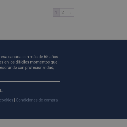
1
2
→
mpresa canaria con más de 65 años
as en los difíciles momentos que
asesorando con profesionalidad,
L.
 cookies
|
Condiciones de compra