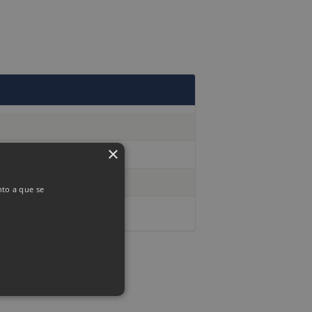
×
nto a que se