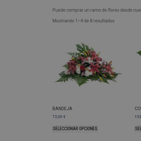
Puede comprar un ramo de flores desde nues
Las cookies de rendimiento se
usar para identificar directam
Mostrando 1–4 de 8 resultados
Nombre
Dominio
_ga
.pompasfunebr
Nombre
_ga_9W2L2PJZ5Z
BANDEJA
CO
73,00
€
10
SELECCIONAR OPCIONES
SE