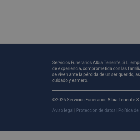
Servicios Funerarios Albia Tenerife, S.L. e
de experiencia, comprometida con las famili
se viven ante la pérdida de un ser querido, 
cuidado y esmero.
©2026 Servicios Funerarios Albia Tenerife S.
Aviso legal
|
Protección de datos
|
Política de