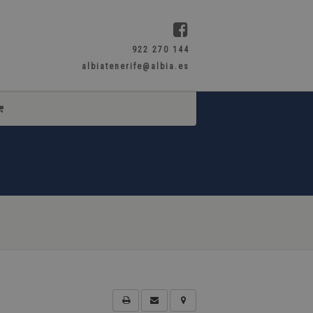
922 270 144
albiatenerife@albia.es