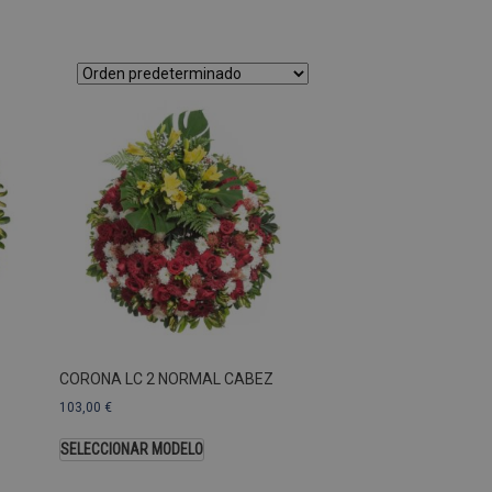
as Esas cookies no se pueden
ersal Analytics, que es
s de Google más utilizado.
os asignando un número
te. Se incluye en cada
ar los datos de visitantes,
 sitios. De forma
s propietarios de sitios
Descripción
CORONA LC 2 NORMAL CABEZ
103,00
€
SELECCIONAR MODELO