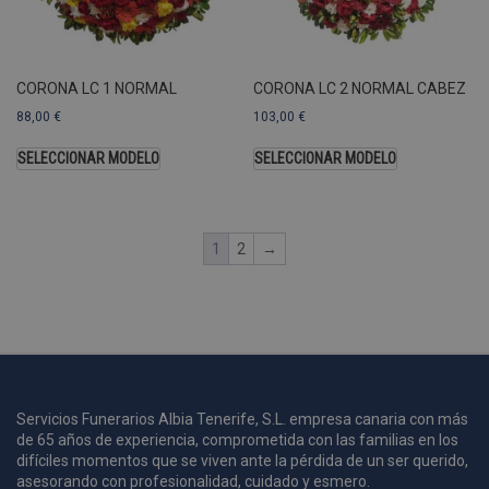
U
A
a
s
s
CORONA LC 1 NORMAL
CORONA LC 2 NORMAL CABEZ
a
88,00
€
103,00
€
u
c
SELECCIONAR MODELO
SELECCIONAR MODELO
p
u
1
2
→
i
c
i
s
s
p
v
s
Servicios Funerarios Albia Tenerife, S.L. empresa canaria con más
l
de 65 años de experiencia, comprometida con las familias en los
a
difíciles momentos que se viven ante la pérdida de un ser querido,
s
asesorando con profesionalidad, cuidado y esmero.