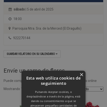
sábado
| 5 de abril de 2025
18:00
Parroquia Ntra. Sra. de la Merced (El Draguillo)
922270144
GUARDAR VELATORIO EN SU CALENDARIO
Envíe un ramo de flores
×
Esta web utiliza cookies de
Puede comprar un ramo de flores desde nuestra tienda online
seguimiento
Mostrando 1–4 de 8 resultados
Pulsando Aceptar cookies, o
desplazándose a través de la página, está
dando su consentimiento a que se
almacenen pequeñas cantidades de