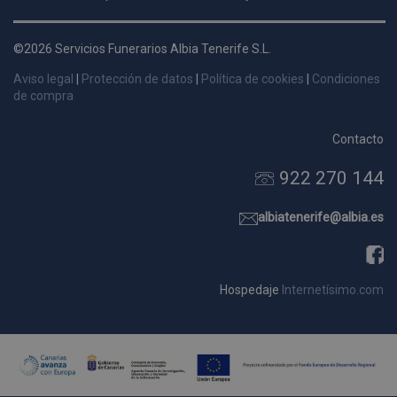
d
p
©2026 Servicios Funerarios Albia Tenerife S.L.
s
Aviso legal
|
Protección de datos
|
Política de cookies
|
Condiciones
p
de compra
Contacto
922 270 144
Nombre
Dominio
Vencimie
_ga_9W2L2PJZ5Z
.pompasfunebrestenerife.com
2 año
albiatenerife@albia.es
Hospedaje
Internetísimo.com