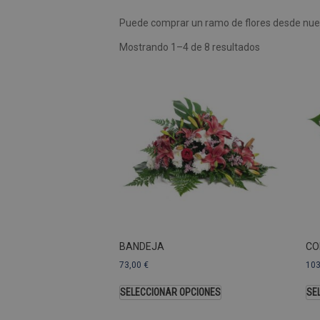
Puede comprar un ramo de flores desde nues
Las cookies de rendimiento se
usar para identificar directam
Mostrando 1–4 de 8 resultados
Nombre
Dominio
_ga
.pompasfunebr
Nombre
_ga_9W2L2PJZ5Z
BANDEJA
CO
73,00
€
10
SELECCIONAR OPCIONES
SE