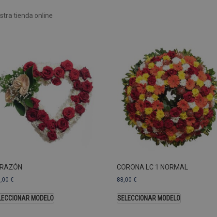
Rendimiento
Sin clasificar
tra tienda online
 utilizan para ver cómo los visitantes usan el sitio web, por ejemplo. cookies analític
ente a cierto visitante.
Vencimiento
Descripción
estenerife.com
2 años
Este nombre de cookie está asociado con Google Univ
una actualización significativa del servicio de análisi
Esta cookie se utiliza para distinguir usuarios únic
generado aleatoriamente como identificador de clien
solicitud de página de un sitio y se utiliza para calcul
sesiones y campañas para los informes de análisis de
predeterminada, caduca después de 2 años, aunque lo
web pueden personalizarlo.
Dominio
Vencimiento
.pompasfunebrestenerife.com
2 años
RAZÓN
CORONA LC 1 NORMAL
3,00
€
88,00
€
LECCIONAR MODELO
SELECCIONAR MODELO