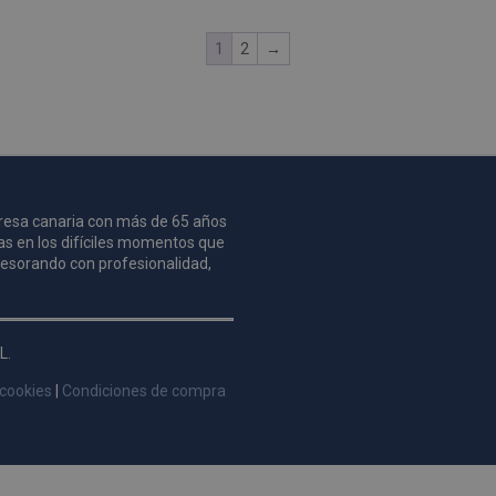
1
2
→
mpresa canaria con más de 65 años
as en los difíciles momentos que
asesorando con profesionalidad,
L.
 cookies
|
Condiciones de compra