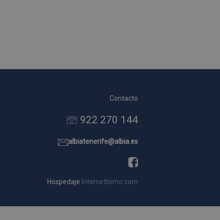
Contacto
922 270 144
albiatenerife@albia.es
Hospedaje
Internetísimo.com