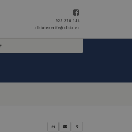
922 270 144
albiatenerife@albia.es