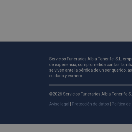
Servicios Funerarios Albia Tenerife, S.L. e
de experiencia, comprometida con las famili
se viven ante la pérdida de un ser querido, 
cuidado y esmero.
©2026 Servicios Funerarios Albia Tenerife S.
Aviso legal
|
Protección de datos
|
Política de