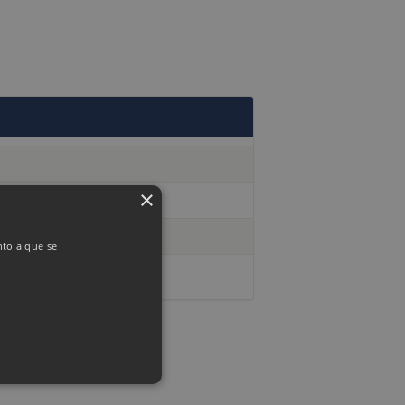
×
nto a que se