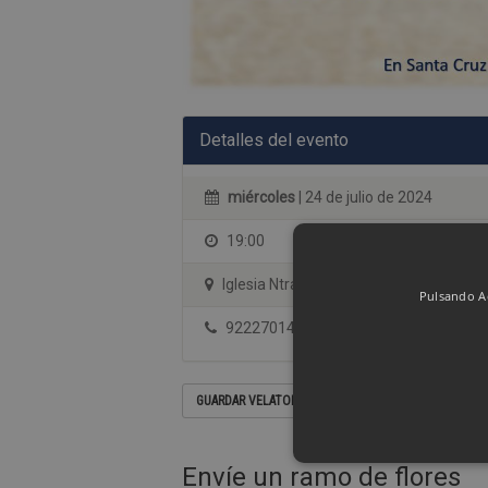
Detalles del evento
miércoles
| 24 de julio de 2024
19:00
Iglesia Ntra. Sra. de la Concepción (Sa
Pulsando Ac
922270144
GUARDAR VELATORIO EN SU CALENDARIO
Envíe un ramo de flores