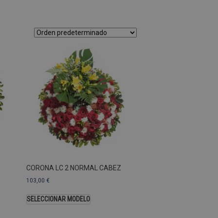
as Esas cookies no se pueden
ersal Analytics, que es
s de Google más utilizado.
os asignando un número
te. Se incluye en cada
ar los datos de visitantes,
 sitios. De forma
s propietarios de sitios
Descripción
CORONA LC 2 NORMAL CABEZ
103,00
€
SELECCIONAR MODELO