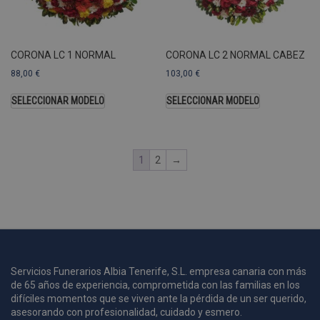
U
A
a
s
s
CORONA LC 1 NORMAL
CORONA LC 2 NORMAL CABEZ
a
88,00
€
103,00
€
u
c
SELECCIONAR MODELO
SELECCIONAR MODELO
p
u
1
2
→
i
c
i
s
s
p
v
s
Servicios Funerarios Albia Tenerife, S.L. empresa canaria con más
l
de 65 años de experiencia, comprometida con las familias en los
a
difíciles momentos que se viven ante la pérdida de un ser querido,
s
asesorando con profesionalidad, cuidado y esmero.