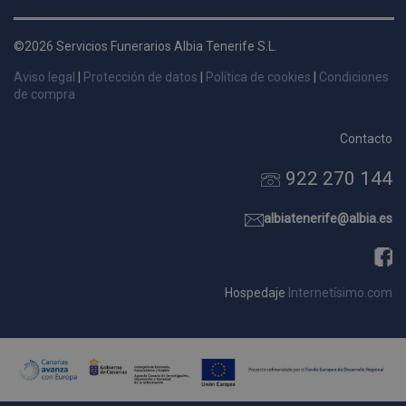
d
p
©2026 Servicios Funerarios Albia Tenerife S.L.
s
Aviso legal
|
Protección de datos
|
Política de cookies
|
Condiciones
p
de compra
Contacto
922 270 144
Nombre
Dominio
Vencimie
_ga_9W2L2PJZ5Z
.pompasfunebrestenerife.com
2 año
albiatenerife@albia.es
Hospedaje
Internetísimo.com