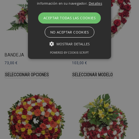
información en su navegador.
Detalles
ACEPTAR TODAS LAS COOKIES
NO ACEPTAR COOKIES
MOSTRAR DETALLES
POWERED BY COOKIE-SCRIPT
BANDEJA
CORAZÓN
73,00
€
103,00
€
Rendimiento
Sin clasificar
SELECCIONAR OPCIONES
SELECCIONAR MODELO
Las cookies de rendimiento se utilizan
para ver cómo los visitantes usan el
sitio web, por ejemplo. cookies
analíticas Esas cookies no se pueden
usar para identificar directamente a
cierto visitante.
Nombre
Dominio
Vencimiento
_ga
.pompasfunebrestenerife.com
2 años
c