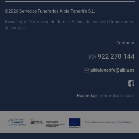
d
©2026 Servicios Funerarios Albia Tenerife S.L.
p
s
Aviso legal
|
Protección de datos
|
Política de cookies
|
Condiciones
p
de compra
Contacto
922 270 144
Nombre
Dominio
Vencimie
_ga_9W2L2PJZ5Z
.pompasfunebrestenerife.com
2 año
albiatenerife@albia.es
Hospedaje
Internetísimo.com