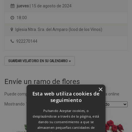
jueves
| 15 de agosto de 2024
18:00
Iglesia Ntra. Sra. del Amparo (Icod de los Vinos)
922270144
GUARDAR VELATORIO EN SU CALENDARIO
Envíe un ramo de flores
×
Esta web utiliza cookies de
Puede comprar un ramo de flores desde nuestra tienda online
seguimiento
Mostrando 1–4 de 8 resultados
Pulsando Aceptar cookies, o
desplazándose a través de la página, está
dando su consentimiento a que se
almacenen pequeñas cantidades de