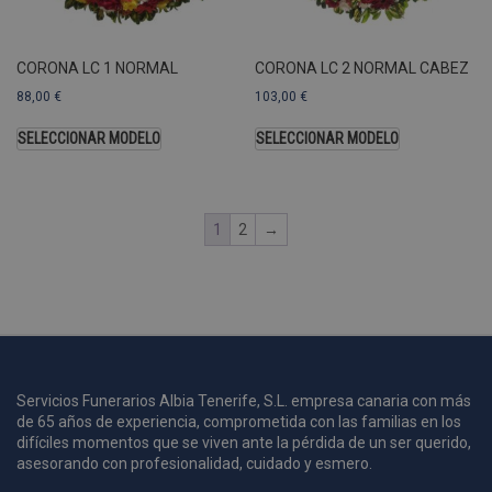
A
a
s
CORONA LC 1 NORMAL
CORONA LC 2 NORMAL CABEZ
s
a
88,00
€
103,00
€
u
c
SELECCIONAR MODELO
SELECCIONAR MODELO
p
u
1
2
→
i
c
i
s
s
p
v
s
Servicios Funerarios Albia Tenerife, S.L. empresa canaria con más
de 65 años de experiencia, comprometida con las familias en los
l
a
difíciles momentos que se viven ante la pérdida de un ser querido,
s
asesorando con profesionalidad, cuidado y esmero.