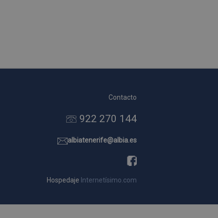
Contacto
922 270 144
albiatenerife@albia.es
Hospedaje
Internetísimo.com