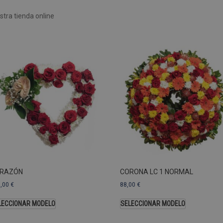
Rendimiento
Sin clasificar
tra tienda online
 utilizan para ver cómo los visitantes usan el sitio web, por ejemplo. cookies analític
ente a cierto visitante.
Vencimiento
Descripción
estenerife.com
2 años
Este nombre de cookie está asociado con Google Univ
una actualización significativa del servicio de análisi
Esta cookie se utiliza para distinguir usuarios únic
generado aleatoriamente como identificador de clien
solicitud de página de un sitio y se utiliza para calcul
sesiones y campañas para los informes de análisis de
predeterminada, caduca después de 2 años, aunque lo
web pueden personalizarlo.
Dominio
Vencimiento
.pompasfunebrestenerife.com
2 años
RAZÓN
CORONA LC 1 NORMAL
3,00
€
88,00
€
LECCIONAR MODELO
SELECCIONAR MODELO