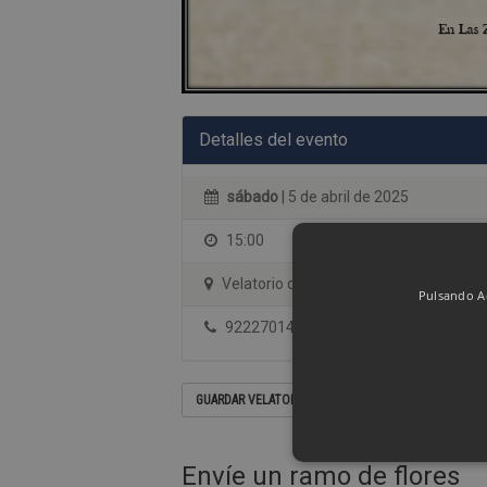
Detalles del evento
sábado
| 5 de abril de 2025
15:00
Velatorio de Las Zocas
Pulsando Ac
922270144
GUARDAR VELATORIO EN SU CALENDARIO
Envíe un ramo de flores