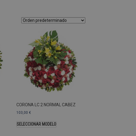
as Esas cookies no se pueden
ersal Analytics, que es
s de Google más utilizado.
os asignando un número
te. Se incluye en cada
ar los datos de visitantes,
 sitios. De forma
s propietarios de sitios
Descripción
CORONA LC 2 NORMAL CABEZ
103,00
€
SELECCIONAR MODELO