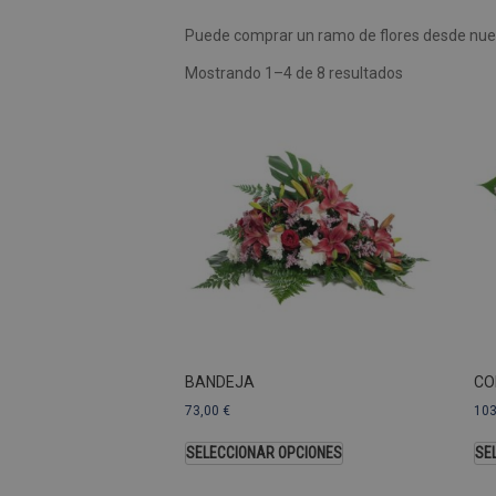
Puede comprar un ramo de flores desde nues
Las cookies de rendimiento se
usar para identificar directam
Mostrando 1–4 de 8 resultados
Nombre
Dominio
_ga
.pompasfunebr
Nombre
_ga_9W2L2PJZ5Z
BANDEJA
CO
73,00
€
10
SELECCIONAR OPCIONES
SE