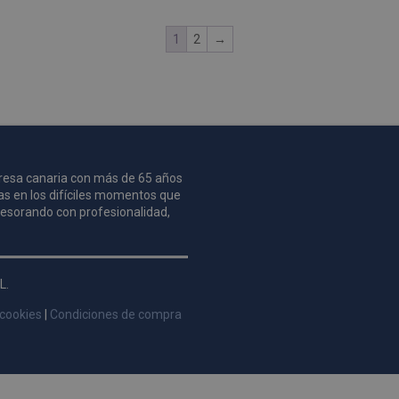
1
2
→
mpresa canaria con más de 65 años
as en los difíciles momentos que
asesorando con profesionalidad,
L.
 cookies
|
Condiciones de compra