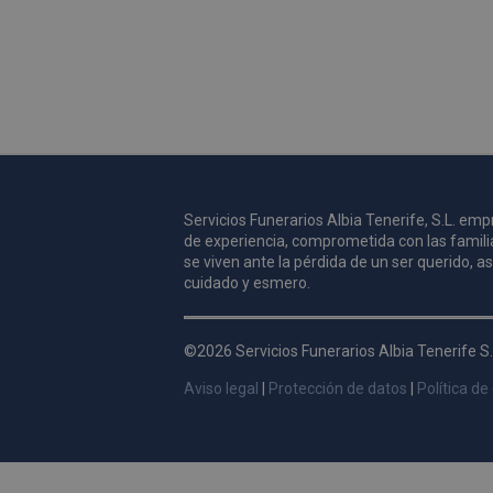
Servicios Funerarios Albia Tenerife, S.L. e
de experiencia, comprometida con las famili
se viven ante la pérdida de un ser querido, 
cuidado y esmero.
©2026 Servicios Funerarios Albia Tenerife S.
Aviso legal
|
Protección de datos
|
Política de