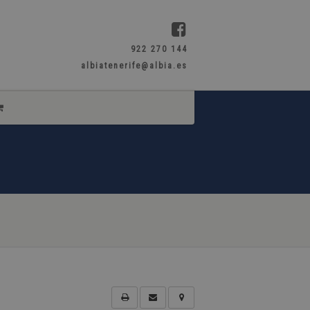
922 270 144
albiatenerife@albia.es