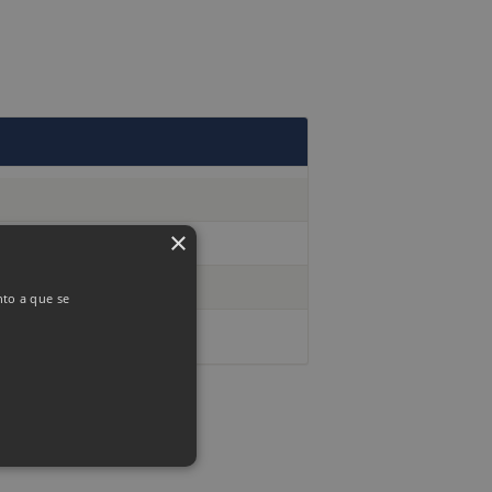
×
nto a que se