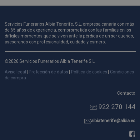
u
Servicios Funerarios Albia Tenerife, S.L. empresa canaria con más
i
de 65 años de experiencia, comprometida con las familias en los
c
difíciles momentos que se viven ante la pérdida de un ser querido,
i
s
asesorando con profesionalidad, cuidado y esmero.
s
p
©2026 Servicios Funerarios Albia Tenerife S.L.
v
s
Aviso legal
|
Protección de datos
|
Política de cookies
|
Condiciones
l
de compra
a
s
Contacto
d
922 270 144
p
s
p
albiatenerife@albia.es