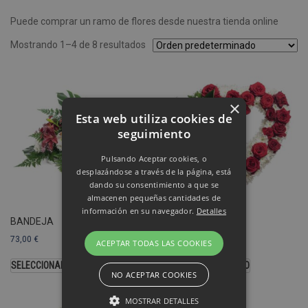
Puede comprar un ramo de flores desde nuestra tienda online
Mostrando 1–4 de 8 resultados
×
Esta web utiliza cookies de
seguimiento
Pulsando Aceptar cookies, o
desplazándose a través de la página, está
dando su consentimiento a que se
almacenen pequeñas cantidades de
información en su navegador.
Detalles
BANDEJA
CORAZÓN
73,00
€
103,00
€
ACEPTAR TODAS LAS COOKIES
SELECCIONAR OPCIONES
SELECCIONAR MODELO
NO ACEPTAR COOKIES
MOSTRAR DETALLES