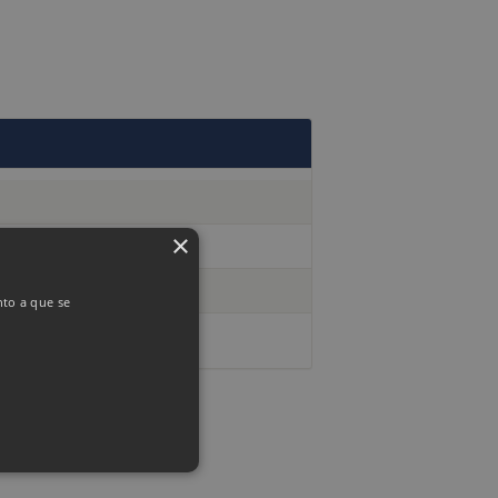
×
nto a que se