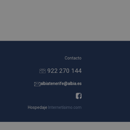
Contacto
922 270 144
albiatenerife@albia.es
Hospedaje
Internetísimo.com