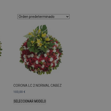
as Esas cookies no se pueden
ersal Analytics, que es
s de Google más utilizado.
os asignando un número
te. Se incluye en cada
ar los datos de visitantes,
 sitios. De forma
s propietarios de sitios
Descripción
CORONA LC 2 NORMAL CABEZ
103,00
€
SELECCIONAR MODELO