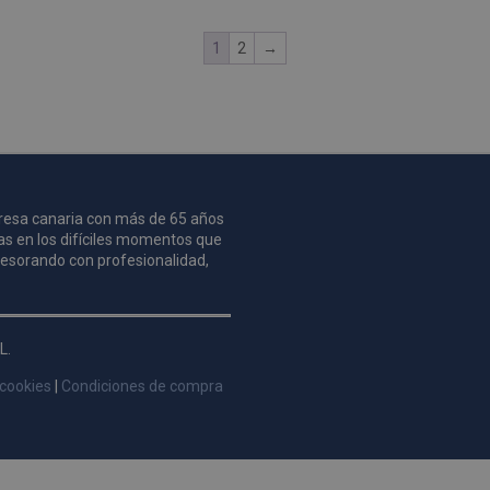
1
2
→
mpresa canaria con más de 65 años
as en los difíciles momentos que
asesorando con profesionalidad,
L.
 cookies
|
Condiciones de compra