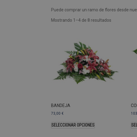
Puede comprar un ramo de flores desde nues
Las cookies de rendimiento se
usar para identificar directam
Mostrando 1–4 de 8 resultados
Nombre
Dominio
_ga
.pompasfunebr
Nombre
_ga_9W2L2PJZ5Z
BANDEJA
CO
73,00
€
10
SELECCIONAR OPCIONES
SE