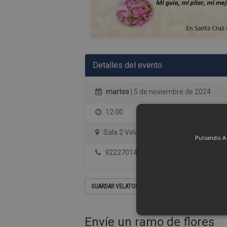
Detalles del evento
martes
| 5 de noviembre de 2024
12:00
Sala 2 Velatorio Albia Tenerife
Pulsando Ac
922270144
GUARDAR VELATORIO EN SU CALENDARIO
Envíe un ramo de flores