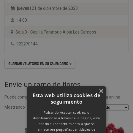
jueves
| 21 de diciembre de 2023
14:00
Sala 3 - Capilla Tanatorio Albia Los Campos
922270144
GUARDAR VELATORIO EN SU CALENDARIO
Envíe un ramo de flores
×
Esta web utiliza cookies de
Puede comprar un ramo de flores desde nuestra tienda online
seguimiento
Mostrando 1–4 de 8 resultados
Pulsando Aceptar cookies, o
desplazándose a través de la página, está
dando su consentimiento a que se
almacenen pequeñas cantidades de