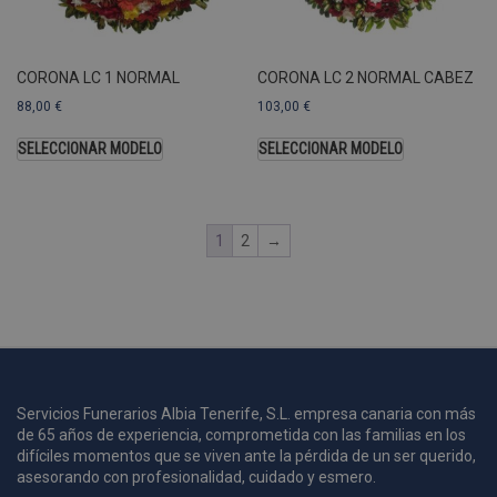
A
a
s
s
CORONA LC 1 NORMAL
CORONA LC 2 NORMAL CABEZ
a
88,00
€
103,00
€
u
c
SELECCIONAR MODELO
SELECCIONAR MODELO
p
u
1
2
→
i
c
i
s
s
p
v
s
Servicios Funerarios Albia Tenerife, S.L. empresa canaria con más
l
de 65 años de experiencia, comprometida con las familias en los
a
difíciles momentos que se viven ante la pérdida de un ser querido,
s
asesorando con profesionalidad, cuidado y esmero.