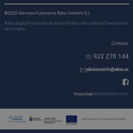
d
p
©2026 Servicios Funerarios Albia Tenerife S.L.
s
Aviso legal
|
Protección de datos
|
Política de cookies
|
Condiciones
p
de compra
Contacto
922 270 144
Nombre
Dominio
Vencimie
_ga_9W2L2PJZ5Z
.pompasfunebrestenerife.com
2 año
albiatenerife@albia.es
Hospedaje
Internetísimo.com