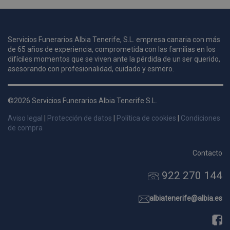
u
Servicios Funerarios Albia Tenerife, S.L. empresa canaria con más
i
de 65 años de experiencia, comprometida con las familias en los
c
difíciles momentos que se viven ante la pérdida de un ser querido,
i
s
asesorando con profesionalidad, cuidado y esmero.
s
p
©2026 Servicios Funerarios Albia Tenerife S.L.
v
s
Aviso legal
|
Protección de datos
|
Política de cookies
|
Condiciones
l
de compra
a
s
Contacto
d
922 270 144
p
s
p
albiatenerife@albia.es