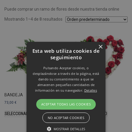
Puede comprar un ramo de flores desde nuestra tienda online
Mostrando 1–4 de 8 resultados
×
Esta web utiliza cookies de
seguimiento
Pulsando Aceptar cookies, o
desplazándose a través de la página, está
dando su consentimiento a que se
almacenen pequeñas cantidades de
información en su navegador.
Detalles
BANDEJA
CORAZÓN
73,00
€
103,00
€
ACEPTAR TODAS LAS COOKIES
SELECCIONAR OPCIONES
SELECCIONAR MODELO
NO ACEPTAR COOKIES
MOSTRAR DETALLES