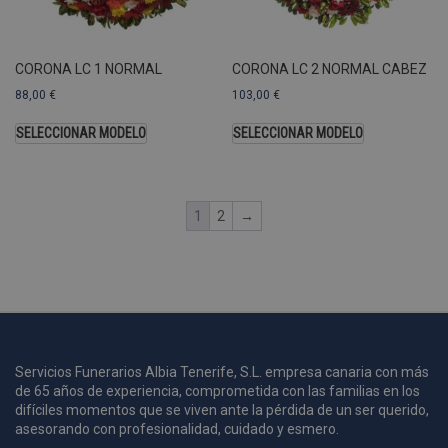
A
a
s
CORONA LC 1 NORMAL
CORONA LC 2 NORMAL CABEZ
s
a
88,00
€
103,00
€
u
c
SELECCIONAR MODELO
SELECCIONAR MODELO
p
u
1
2
→
i
c
i
s
s
p
v
s
Servicios Funerarios Albia Tenerife, S.L. empresa canaria con más
de 65 años de experiencia, comprometida con las familias en los
l
a
difíciles momentos que se viven ante la pérdida de un ser querido,
s
asesorando con profesionalidad, cuidado y esmero.