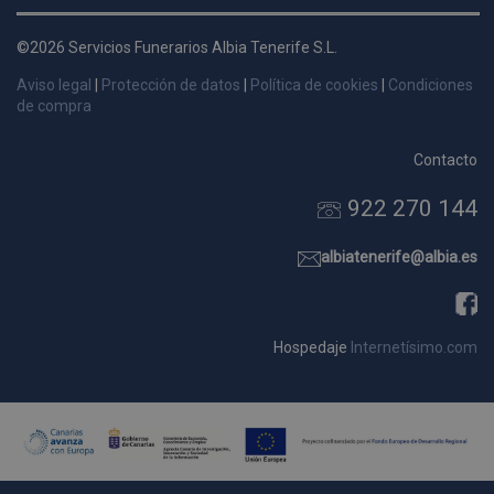
d
p
©2026 Servicios Funerarios Albia Tenerife S.L.
s
Aviso legal
|
Protección de datos
|
Política de cookies
|
Condiciones
p
de compra
Contacto
922 270 144
Nombre
Dominio
Vencimie
_ga_9W2L2PJZ5Z
.pompasfunebrestenerife.com
2 año
albiatenerife@albia.es
Hospedaje
Internetísimo.com