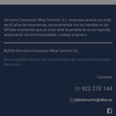
u
Servicios Funerarios Albia Tenerife, S.L. empresa canaria con más
i
de 65 años de experiencia, comprometida con las familias en los
c
difíciles momentos que se viven ante la pérdida de un ser querido,
i
s
asesorando con profesionalidad, cuidado y esmero.
s
p
©2026 Servicios Funerarios Albia Tenerife S.L.
v
s
Aviso legal
|
Protección de datos
|
Política de cookies
|
Condiciones
l
de compra
a
s
Contacto
d
922 270 144
p
s
p
albiatenerife@albia.es