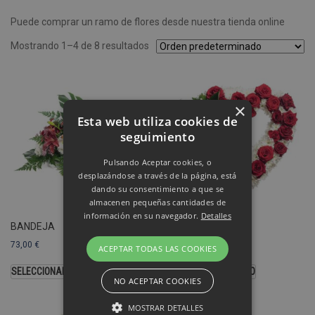
Puede comprar un ramo de flores desde nuestra tienda online
Mostrando 1–4 de 8 resultados
×
Esta web utiliza cookies de
seguimiento
Pulsando Aceptar cookies, o
desplazándose a través de la página, está
dando su consentimiento a que se
almacenen pequeñas cantidades de
información en su navegador.
Detalles
BANDEJA
CORAZÓN
73,00
€
103,00
€
ACEPTAR TODAS LAS COOKIES
SELECCIONAR OPCIONES
SELECCIONAR MODELO
NO ACEPTAR COOKIES
MOSTRAR DETALLES