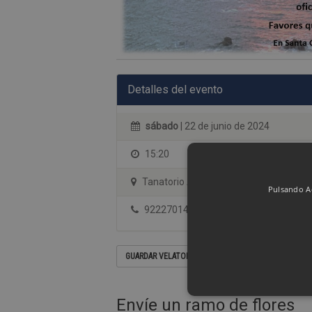
Detalles del evento
sábado
| 22 de junio de 2024
15:20
Tanatorio Albia Los Campos - Sala 2
Pulsando Ac
922270144
GUARDAR VELATORIO EN SU CALENDARIO
Envíe un ramo de flores