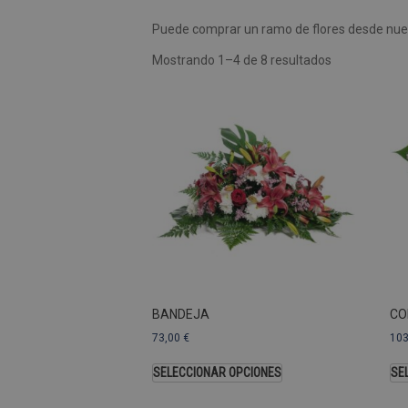
Puede comprar un ramo de flores desde nues
Las cookies de rendimiento se
usar para identificar directam
Mostrando 1–4 de 8 resultados
Nombre
Dominio
_ga
.pompasfunebr
Nombre
_ga_9W2L2PJZ5Z
BANDEJA
CO
73,00
€
10
SELECCIONAR OPCIONES
SE