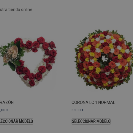
Rendimiento
Sin clasificar
tra tienda online
 utilizan para ver cómo los visitantes usan el sitio web, por ejemplo. cookies analític
ente a cierto visitante.
Vencimiento
Descripción
estenerife.com
2 años
Este nombre de cookie está asociado con Google Univ
una actualización significativa del servicio de análisi
Esta cookie se utiliza para distinguir usuarios únic
generado aleatoriamente como identificador de clien
solicitud de página de un sitio y se utiliza para calcul
sesiones y campañas para los informes de análisis de
predeterminada, caduca después de 2 años, aunque lo
web pueden personalizarlo.
Dominio
Vencimiento
.pompasfunebrestenerife.com
2 años
RAZÓN
CORONA LC 1 NORMAL
3,00
€
88,00
€
LECCIONAR MODELO
SELECCIONAR MODELO