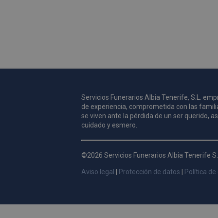
Servicios Funerarios Albia Tenerife, S.L. e
de experiencia, comprometida con las famili
se viven ante la pérdida de un ser querido, 
cuidado y esmero.
©2026 Servicios Funerarios Albia Tenerife S.
Aviso legal
|
Protección de datos
|
Política de