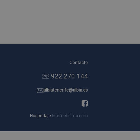
Contacto
922 270 144
albiatenerife@albia.es
Hospedaje
Internetísimo.com