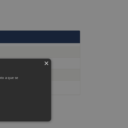
×
nto a que se