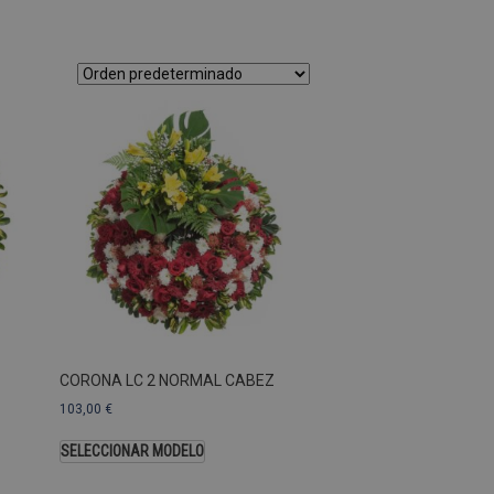
as Esas cookies no se pueden
ersal Analytics, que es
s de Google más utilizado.
os asignando un número
te. Se incluye en cada
ar los datos de visitantes,
 sitios. De forma
s propietarios de sitios
Descripción
CORONA LC 2 NORMAL CABEZ
103,00
€
SELECCIONAR MODELO