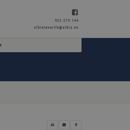
922 270 144
albiatenerife@albia.es