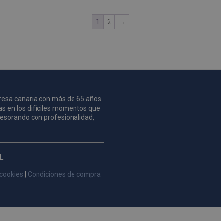
1
2
→
mpresa canaria con más de 65 años
as en los difíciles momentos que
asesorando con profesionalidad,
L.
 cookies
|
Condiciones de compra