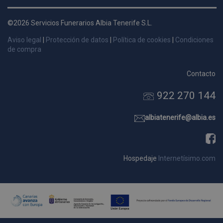
d
p
©2026 Servicios Funerarios Albia Tenerife S.L.
s
Aviso legal
|
Protección de datos
|
Política de cookies
|
Condiciones
p
de compra
Contacto
922 270 144
Nombre
Dominio
Vencimie
_ga_9W2L2PJZ5Z
.pompasfunebrestenerife.com
2 año
albiatenerife@albia.es
Hospedaje
Internetísimo.com