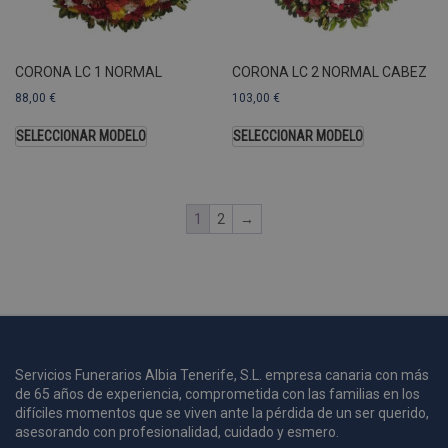
U
A
a
s
s
CORONA LC 1 NORMAL
CORONA LC 2 NORMAL CABEZ
a
88,00
€
103,00
€
u
c
SELECCIONAR MODELO
SELECCIONAR MODELO
p
u
1
2
→
i
c
i
s
s
p
v
s
Servicios Funerarios Albia Tenerife, S.L. empresa canaria con más
l
de 65 años de experiencia, comprometida con las familias en los
a
difíciles momentos que se viven ante la pérdida de un ser querido,
s
asesorando con profesionalidad, cuidado y esmero.