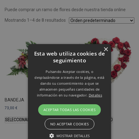
Puede comprar un ramo de flores desde nuestra tienda online
Mostrando 1–4 de 8 resultados
×
Esta web utiliza cookies de
seguimiento
Pulsando Aceptar cookies, o
desplazándose a través de la página, está
dando su consentimiento a que se
almacenen pequeñas cantidades de
información en su navegador.
Detalles
BANDEJA
CORAZÓN
73,00
€
103,00
€
ACEPTAR TODAS LAS COOKIES
SELECCIONAR OPCIONES
SELECCIONAR MODELO
NO ACEPTAR COOKIES
MOSTRAR DETALLES