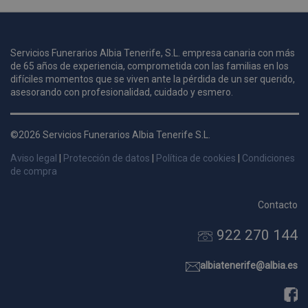
u
Servicios Funerarios Albia Tenerife, S.L. empresa canaria con más
i
de 65 años de experiencia, comprometida con las familias en los
c
difíciles momentos que se viven ante la pérdida de un ser querido,
i
s
asesorando con profesionalidad, cuidado y esmero.
s
p
©2026 Servicios Funerarios Albia Tenerife S.L.
v
s
Aviso legal
|
Protección de datos
|
Política de cookies
|
Condiciones
l
de compra
a
s
Contacto
d
922 270 144
p
s
p
albiatenerife@albia.es