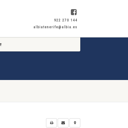
922 270 144
albiatenerife@albia.es