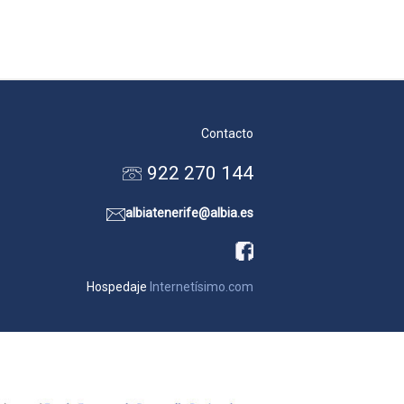
Contacto
922 270 144
albiatenerife@albia.es
Hospedaje
Internetísimo.com