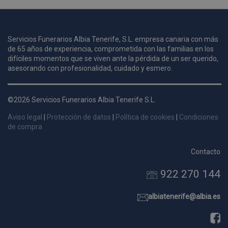
u
Servicios Funerarios Albia Tenerife, S.L. empresa canaria con más
i
de 65 años de experiencia, comprometida con las familias en los
c
difíciles momentos que se viven ante la pérdida de un ser querido,
i
s
asesorando con profesionalidad, cuidado y esmero.
s
p
©2026 Servicios Funerarios Albia Tenerife S.L.
v
s
Aviso legal
|
Protección de datos
|
Política de cookies
|
Condiciones
l
de compra
a
s
Contacto
d
922 270 144
p
s
p
albiatenerife@albia.es