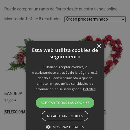
Puede comprar un ramo de flores desde nuestra tienda online
Mostrando 1–4 de 8 resultados
×
Esta web utiliza cookies de
seguimiento
Pulsando Aceptar cookies, o
desplazándose a través de la página, está
dando su consentimiento a que se
almacenen pequeñas cantidades de
información en su navegador.
Detalles
BANDEJA
CORAZÓN
73,00
€
103,00
€
ACEPTAR TODAS LAS COOKIES
SELECCIONAR OPCIONES
SELECCIONAR MODELO
NO ACEPTAR COOKIES
MOSTRAR DETALLES