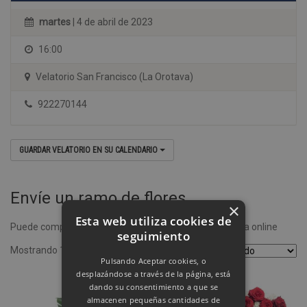
martes
| 4 de abril de 2023
16:00
Velatorio San Francisco (La Orotava)
922270144
GUARDAR VELATORIO EN SU CALENDARIO
Envíe un ramo de flores
×
Esta web utiliza cookies de
Puede comprar un ramo de flores desde nuestra tienda online
seguimiento
Mostrando 1–4 de 8 resultados
Pulsando Aceptar cookies, o
desplazándose a través de la página, está
dando su consentimiento a que se
almacenen pequeñas cantidades de