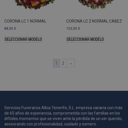
U
A
a
s
s
CORONA LC 1 NORMAL
CORONA LC 2 NORMAL CABEZ
a
88,00
€
103,00
€
u
c
SELECCIONAR MODELO
SELECCIONAR MODELO
p
u
1
2
→
i
c
i
s
s
p
v
s
Servicios Funerarios Albia Tenerife, S.L. empresa canaria con más
l
de 65 años de experiencia, comprometida con las familias en los
a
difíciles momentos que se viven ante la pérdida de un ser querido,
s
asesorando con profesionalidad, cuidado y esmero.