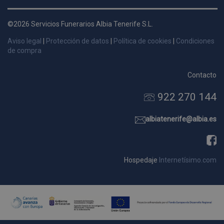
d
p
©2026 Servicios Funerarios Albia Tenerife S.L.
s
Aviso legal
|
Protección de datos
|
Política de cookies
|
Condiciones
p
de compra
Contacto
922 270 144
Nombre
Dominio
Vencimie
_ga_9W2L2PJZ5Z
.pompasfunebrestenerife.com
2 año
albiatenerife@albia.es
Hospedaje
Internetísimo.com