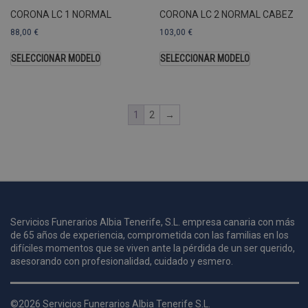
a
CORONA LC 1 NORMAL
CORONA LC 2 NORMAL CABEZ
s
s
88,00
€
103,00
€
a
SELECCIONAR MODELO
SELECCIONAR MODELO
u
c
p
u
1
2
→
i
c
i
s
s
p
Servicios Funerarios Albia Tenerife, S.L. empresa canaria con más
v
s
de 65 años de experiencia, comprometida con las familias en los
difíciles momentos que se viven ante la pérdida de un ser querido,
l
asesorando con profesionalidad, cuidado y esmero.
a
s
d
©2026 Servicios Funerarios Albia Tenerife S.L.