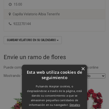
15:00
Capilla Velatorio Albia Tenerife
922270144
GUARDAR VELATORIO EN SU CALENDARIO
Envíe un ramo de flores
×
Puede comprar un ramo de flores desde nuestra tienda online
Esta web utiliza cookies de
Mostrando 1–4 de 8 resultados
seguimiento
Pulsando Aceptar cookies, o
desplazándose a través de la página, está
dando su consentimiento a que se
almacenen pequeñas cantidades de
información en su navegador.
Detalles