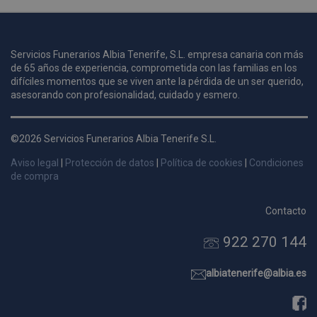
u
Servicios Funerarios Albia Tenerife, S.L. empresa canaria con más
i
de 65 años de experiencia, comprometida con las familias en los
c
difíciles momentos que se viven ante la pérdida de un ser querido,
i
s
asesorando con profesionalidad, cuidado y esmero.
s
p
©2026 Servicios Funerarios Albia Tenerife S.L.
v
s
Aviso legal
|
Protección de datos
|
Política de cookies
|
Condiciones
l
de compra
a
s
Contacto
d
922 270 144
p
s
p
albiatenerife@albia.es