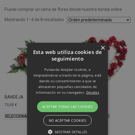
Puede comprar un ramo de flores desde nuestra tienda online
Mostrando 1–4 de 8 resultados
×
Esta web utiliza cookies de
seguimiento
Pulsando Aceptar cookies, o
desplazándose a través de la página, está
dando su consentimiento a que se
almacenen pequeñas cantidades de
información en su navegador.
Detalles
BANDEJA
CORAZÓN
73,00
€
103,00
€
ACEPTAR TODAS LAS COOKIES
SELECCIONAR OPCIONES
SELECCIONAR MODELO
NO ACEPTAR COOKIES
MOSTRAR DETALLES