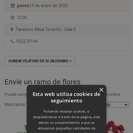
jueves
| 9 de enero de 2025
12:00
Tanatorio Albia Tenerife - Sala 2
922270144
GUARDAR VELATORIO EN SU CALENDARIO
Envíe un ramo de flores
×
Esta web utiliza cookies de
Puede comprar un ramo de flores desde nuestra tienda online
seguimiento
Mostrando 1–4 de 8 resultados
Pulsando Aceptar cookies, o
desplazándose a través de la página, está
dando su consentimiento a que se
almacenen pequeñas cantidades de