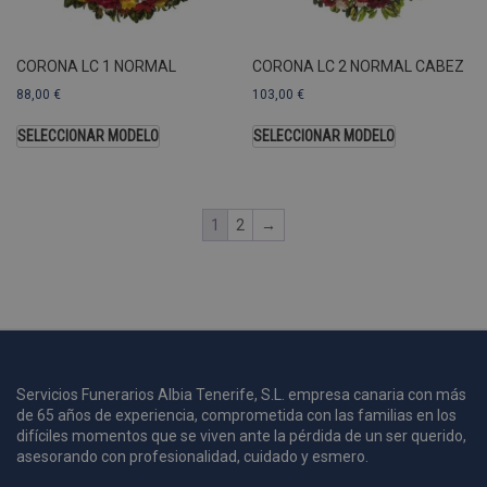
A
a
s
CORONA LC 1 NORMAL
CORONA LC 2 NORMAL CABEZ
s
a
88,00
€
103,00
€
u
c
SELECCIONAR MODELO
SELECCIONAR MODELO
p
u
1
2
→
i
c
i
s
s
p
v
s
Servicios Funerarios Albia Tenerife, S.L. empresa canaria con más
de 65 años de experiencia, comprometida con las familias en los
l
difíciles momentos que se viven ante la pérdida de un ser querido,
a
s
asesorando con profesionalidad, cuidado y esmero.