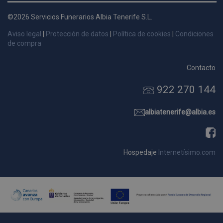
d
©2026 Servicios Funerarios Albia Tenerife S.L.
p
s
Aviso legal
|
Protección de datos
|
Política de cookies
|
Condiciones
p
de compra
Contacto
922 270 144
Nombre
Dominio
Vencimie
_ga_9W2L2PJZ5Z
.pompasfunebrestenerife.com
2 año
albiatenerife@albia.es
Hospedaje
Internetísimo.com