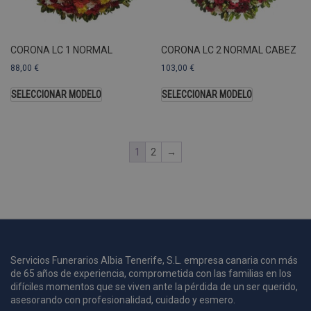
U
A
a
s
s
CORONA LC 1 NORMAL
CORONA LC 2 NORMAL CABEZ
a
88,00
€
103,00
€
u
c
SELECCIONAR MODELO
SELECCIONAR MODELO
p
u
1
2
→
i
c
i
s
s
p
v
s
Servicios Funerarios Albia Tenerife, S.L. empresa canaria con más
l
de 65 años de experiencia, comprometida con las familias en los
a
difíciles momentos que se viven ante la pérdida de un ser querido,
s
asesorando con profesionalidad, cuidado y esmero.