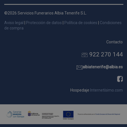
d
p
©2026 Servicios Funerarios Albia Tenerife S.L.
s
Aviso legal
|
Protección de datos
|
Política de cookies
|
Condiciones
p
de compra
Contacto
922 270 144
Nombre
Dominio
Vencimie
_ga_9W2L2PJZ5Z
.pompasfunebrestenerife.com
2 año
albiatenerife@albia.es
Hospedaje
Internetísimo.com