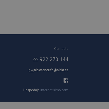
Contacto
922 270 144
albiatenerife@albia.es
Hospedaje
Internetísimo.com