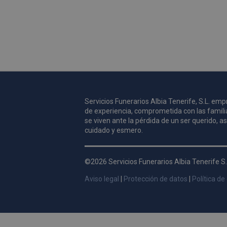
Servicios Funerarios Albia Tenerife, S.L. e
de experiencia, comprometida con las famili
se viven ante la pérdida de un ser querido, 
cuidado y esmero.
©2026 Servicios Funerarios Albia Tenerife S.
Aviso legal
|
Protección de datos
|
Política de