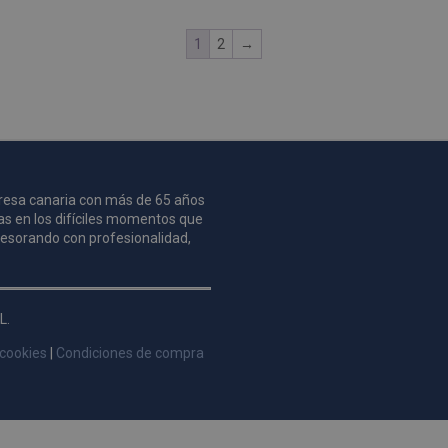
1
2
→
mpresa canaria con más de 65 años
as en los difíciles momentos que
asesorando con profesionalidad,
L.
 cookies
|
Condiciones de compra