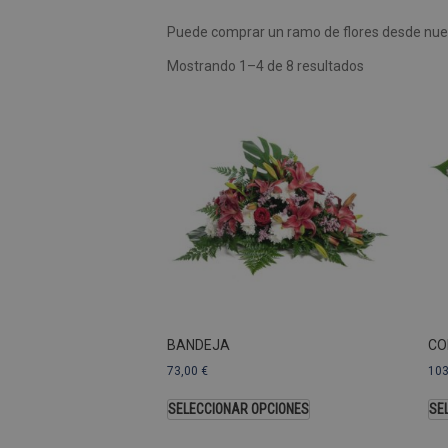
Puede comprar un ramo de flores desde nues
Las cookies de rendimiento se
usar para identificar directam
Mostrando 1–4 de 8 resultados
Nombre
Dominio
_ga
.pompasfunebr
Nombre
_ga_9W2L2PJZ5Z
BANDEJA
CO
73,00
€
10
SELECCIONAR OPCIONES
SE