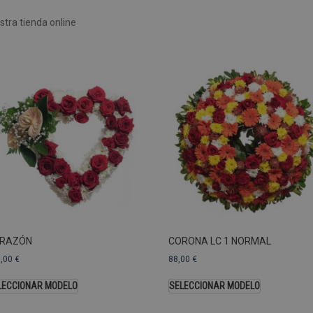
Rendimiento
Sin clasificar
tra tienda online
 utilizan para ver cómo los visitantes usan el sitio web, por ejemplo. cookies analític
ente a cierto visitante.
Vencimiento
Descripción
estenerife.com
2 años
Este nombre de cookie está asociado con Google Univ
una actualización significativa del servicio de análisi
Esta cookie se utiliza para distinguir usuarios únic
generado aleatoriamente como identificador de clien
solicitud de página de un sitio y se utiliza para calcul
sesiones y campañas para los informes de análisis de
predeterminada, caduca después de 2 años, aunque lo
web pueden personalizarlo.
Dominio
Vencimiento
.pompasfunebrestenerife.com
2 años
RAZÓN
CORONA LC 1 NORMAL
3,00
€
88,00
€
LECCIONAR MODELO
SELECCIONAR MODELO