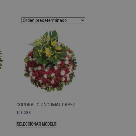
as Esas cookies no se pueden
ersal Analytics, que es
s de Google más utilizado.
os asignando un número
te. Se incluye en cada
ar los datos de visitantes,
 sitios. De forma
s propietarios de sitios
Descripción
CORONA LC 2 NORMAL CABEZ
103,00
€
SELECCIONAR MODELO