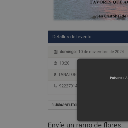
Detalles del evento
domingo
| 10 de noviembre de 2024
13:20
TANATORIO DE TENERIFE. SALA Nº 2
Pulsando Ac
922270144
GUARDAR VELATORIO EN SU CALENDARIO
Envíe un ramo de flores