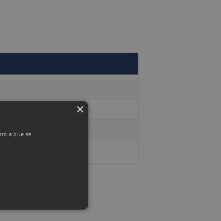
×
nto a que se