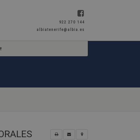
922 270 144
albiatenerife@albia.es
ORALES