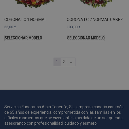
A
a
s
CORONA LC 1 NORMAL
CORONA LC 2 NORMAL CABEZ
s
a
88,00
€
103,00
€
u
c
SELECCIONAR MODELO
SELECCIONAR MODELO
p
u
1
2
→
i
c
i
s
s
p
v
s
Servicios Funerarios Albia Tenerife, S.L. empresa canaria con más
de 65 años de experiencia, comprometida con las familias en los
l
a
difíciles momentos que se viven ante la pérdida de un ser querido,
s
asesorando con profesionalidad, cuidado y esmero.