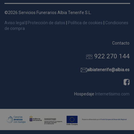
d
p
©2026 Servicios Funerarios Albia Tenerife S.L.
s
Aviso legal
|
Protección de datos
|
Política de cookies
|
Condiciones
p
de compra
Contacto
922 270 144
Nombre
Dominio
Vencimie
_ga_9W2L2PJZ5Z
.pompasfunebrestenerife.com
2 año
albiatenerife@albia.es
Hospedaje
Internetísimo.com