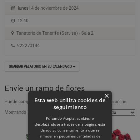
lunes
| 4 de noviembre de 2024
12:40
Tanatorio de Tenerife (Servisa) - Sala 2
922270144
GUARDAR VELATORIO EN SU CALENDARIO
Envíe un ramo de flores
×
Esta web utiliza cookies de
Puede comprar un ramo de flores desde nuestra tienda online
seguimiento
Mostrando 1–4 de 8 resultados
Pulsando Aceptar cookies, o
desplazándose a través de la página, está
dando su consentimiento a que se
almacenen pequeñas cantidades de