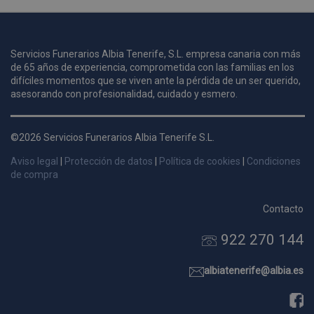
u
Servicios Funerarios Albia Tenerife, S.L. empresa canaria con más
i
de 65 años de experiencia, comprometida con las familias en los
c
difíciles momentos que se viven ante la pérdida de un ser querido,
i
s
asesorando con profesionalidad, cuidado y esmero.
s
p
©2026 Servicios Funerarios Albia Tenerife S.L.
v
s
Aviso legal
|
Protección de datos
|
Política de cookies
|
Condiciones
l
de compra
a
s
Contacto
d
922 270 144
p
s
p
albiatenerife@albia.es