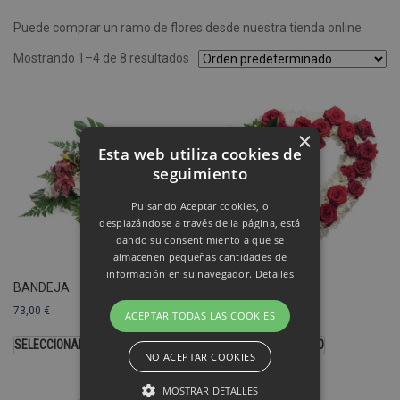
Puede comprar un ramo de flores desde nuestra tienda online
Mostrando 1–4 de 8 resultados
×
Esta web utiliza cookies de
seguimiento
Pulsando Aceptar cookies, o
desplazándose a través de la página, está
dando su consentimiento a que se
almacenen pequeñas cantidades de
información en su navegador.
Detalles
BANDEJA
CORAZÓN
73,00
€
103,00
€
ACEPTAR TODAS LAS COOKIES
SELECCIONAR OPCIONES
SELECCIONAR MODELO
NO ACEPTAR COOKIES
MOSTRAR DETALLES