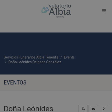
Servicios Funerarios Albia Tenerife
Events
Doña Leónides Delgado González
EVENTOS
Doña Leónides