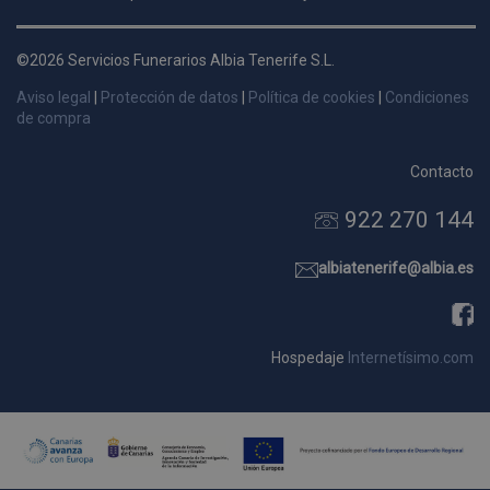
d
p
©2026 Servicios Funerarios Albia Tenerife S.L.
s
Aviso legal
|
Protección de datos
|
Política de cookies
|
Condiciones
p
de compra
Contacto
922 270 144
Nombre
Dominio
Vencimie
_ga_9W2L2PJZ5Z
.pompasfunebrestenerife.com
2 año
albiatenerife@albia.es
Hospedaje
Internetísimo.com