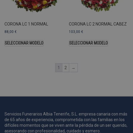
U
A
a
s
s
CORONA LC 1 NORMAL
CORONA LC 2 NORMAL CABEZ
a
88,00
€
103,00
€
u
c
SELECCIONAR MODELO
SELECCIONAR MODELO
p
u
1
2
→
i
c
i
s
s
p
v
s
Servicios Funerarios Albia Tenerife, S.L. empresa canaria con más
l
de 65 años de experiencia, comprometida con las familias en los
a
difíciles momentos que se viven ante la pérdida de un ser querido,
s
asesorando con profesionalidad, cuidado y esmero.