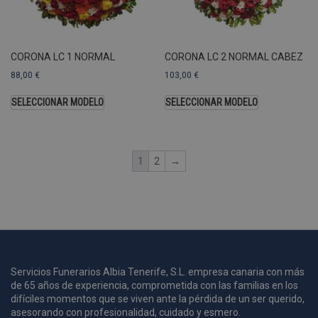
U
A
a
s
s
CORONA LC 1 NORMAL
CORONA LC 2 NORMAL CABEZ
a
88,00
€
103,00
€
u
c
SELECCIONAR MODELO
SELECCIONAR MODELO
p
u
1
2
→
i
c
i
s
s
p
v
s
Servicios Funerarios Albia Tenerife, S.L. empresa canaria con más
l
de 65 años de experiencia, comprometida con las familias en los
a
difíciles momentos que se viven ante la pérdida de un ser querido,
s
asesorando con profesionalidad, cuidado y esmero.