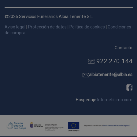
d
p
©2026 Servicios Funerarios Albia Tenerife S.L.
s
Aviso legal
|
Protección de datos
|
Política de cookies
|
Condiciones
p
de compra
Contacto
922 270 144
Nombre
Dominio
Vencimie
_ga_9W2L2PJZ5Z
.pompasfunebrestenerife.com
2 año
albiatenerife@albia.es
Hospedaje
Internetísimo.com