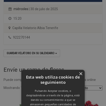
miércoles
| 30 de julio de 2025
15:20
Capilla Velatorio Albia Tenerife
922270144
GUARDAR VELATORIO EN SU CALENDARIO
Envíe un ramo de flores
×
Esta web utiliza cookies de
Puede comprar un ramo de flores desde nuestra tienda online
seguimiento
Mostrando 1–4 de 8 resultados
Pulsando Aceptar cookies, o
desplazándose a través de la página, está
dando su consentimiento a que se
almacenen pequeñas cantidades de