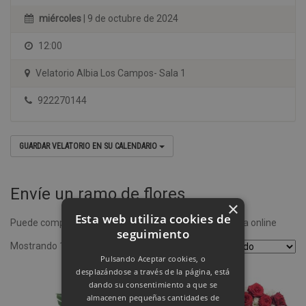
miércoles
| 9 de octubre de 2024
12:00
Velatorio Albia Los Campos- Sala 1
922270144
GUARDAR VELATORIO EN SU CALENDARIO
Envíe un ramo de flores
×
Esta web utiliza cookies de
Puede comprar un ramo de flores desde nuestra tienda online
seguimiento
Mostrando 1–4 de 8 resultados
Pulsando Aceptar cookies, o
desplazándose a través de la página, está
dando su consentimiento a que se
almacenen pequeñas cantidades de