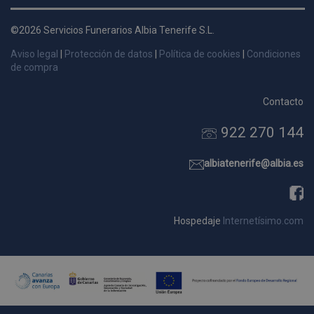
d
p
©2026 Servicios Funerarios Albia Tenerife S.L.
s
Aviso legal
|
Protección de datos
|
Política de cookies
|
Condiciones
p
de compra
Contacto
922 270 144
Nombre
Dominio
Vencimie
_ga_9W2L2PJZ5Z
.pompasfunebrestenerife.com
2 año
albiatenerife@albia.es
Hospedaje
Internetísimo.com