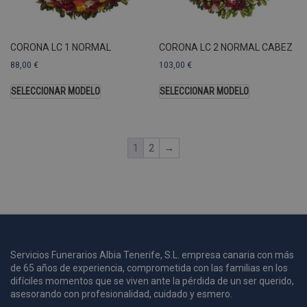
A
a
s
CORONA LC 1 NORMAL
CORONA LC 2 NORMAL CABEZ
s
a
88,00
€
103,00
€
u
c
SELECCIONAR MODELO
SELECCIONAR MODELO
p
u
1
2
→
i
c
i
s
s
p
v
s
Servicios Funerarios Albia Tenerife, S.L. empresa canaria con más
de 65 años de experiencia, comprometida con las familias en los
l
a
difíciles momentos que se viven ante la pérdida de un ser querido,
s
asesorando con profesionalidad, cuidado y esmero.