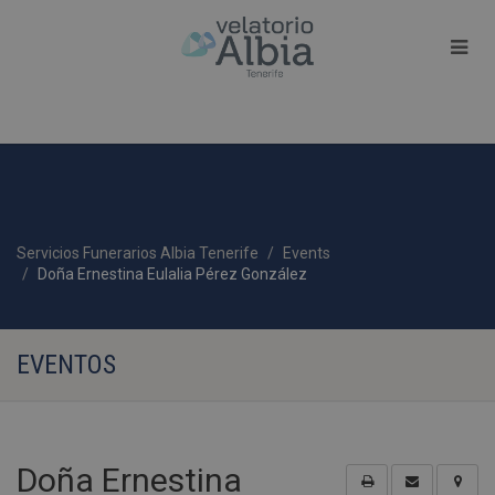
Servicios Funerarios Albia Tenerife
Events
Doña Ernestina Eulalia Pérez González
EVENTOS
Doña Ernestina