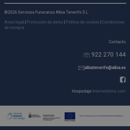
d
p
©2026 Servicios Funerarios Albia Tenerife S.L.
s
Aviso legal
|
Protección de datos
|
Política de cookies
|
Condiciones
p
de compra
Contacto
922 270 144
Nombre
Dominio
Vencimie
_ga_9W2L2PJZ5Z
.pompasfunebrestenerife.com
2 año
albiatenerife@albia.es
Hospedaje
Internetísimo.com