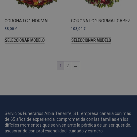
A
a
s
CORONA LC 1 NORMAL
CORONA LC 2 NORMAL CABEZ
s
a
88,00
€
103,00
€
u
c
SELECCIONAR MODELO
SELECCIONAR MODELO
p
u
1
2
→
i
c
i
s
s
p
v
s
Servicios Funerarios Albia Tenerife, S.L. empresa canaria con más
de 65 años de experiencia, comprometida con las familias en los
l
a
difíciles momentos que se viven ante la pérdida de un ser querido,
s
asesorando con profesionalidad, cuidado y esmero.