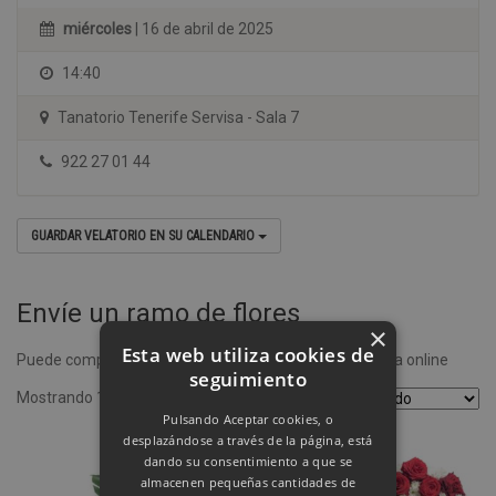
miércoles
| 16 de abril de 2025
14:40
Tanatorio Tenerife Servisa - Sala 7
922 27 01 44
GUARDAR VELATORIO EN SU CALENDARIO
Envíe un ramo de flores
×
Esta web utiliza cookies de
Puede comprar un ramo de flores desde nuestra tienda online
seguimiento
Mostrando 1–4 de 8 resultados
Pulsando Aceptar cookies, o
desplazándose a través de la página, está
dando su consentimiento a que se
almacenen pequeñas cantidades de