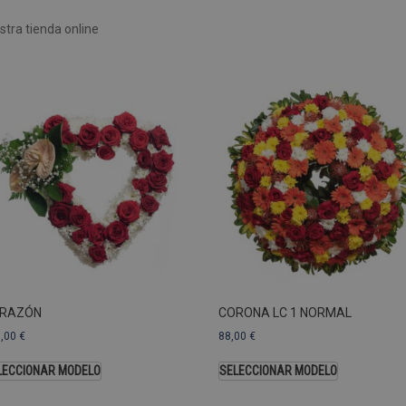
Rendimiento
Sin clasificar
tra tienda online
 utilizan para ver cómo los visitantes usan el sitio web, por ejemplo. cookies analític
ente a cierto visitante.
Vencimiento
Descripción
estenerife.com
2 años
Este nombre de cookie está asociado con Google Univ
una actualización significativa del servicio de análisi
Esta cookie se utiliza para distinguir usuarios únic
generado aleatoriamente como identificador de clien
solicitud de página de un sitio y se utiliza para calcul
sesiones y campañas para los informes de análisis de
predeterminada, caduca después de 2 años, aunque lo
web pueden personalizarlo.
Dominio
Vencimiento
.pompasfunebrestenerife.com
2 años
RAZÓN
CORONA LC 1 NORMAL
3,00
€
88,00
€
LECCIONAR MODELO
SELECCIONAR MODELO