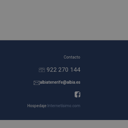
Contacto
922 270 144
albiatenerife@albia.es
Hospedaje
Internetísimo.com