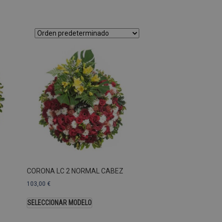
as Esas cookies no se pueden
ersal Analytics, que es
s de Google más utilizado.
os asignando un número
te. Se incluye en cada
ar los datos de visitantes,
 sitios. De forma
s propietarios de sitios
Descripción
CORONA LC 2 NORMAL CABEZ
103,00
€
SELECCIONAR MODELO