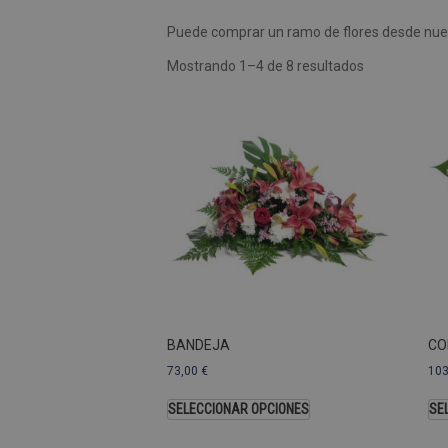
Puede comprar un ramo de flores desde nues
Las cookies de rendimiento se
usar para identificar directam
Mostrando 1–4 de 8 resultados
Nombre
Dominio
_ga
.pompasfunebr
Nombre
_ga_9W2L2PJZ5Z
BANDEJA
CO
73,00
€
10
SELECCIONAR OPCIONES
SE