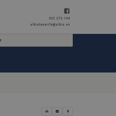
922 270 144
albiatenerife@albia.es