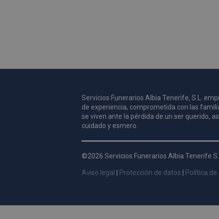
Servicios Funerarios Albia Tenerife, S.L. e
de experiencia, comprometida con las famili
se viven ante la pérdida de un ser querido, 
cuidado y esmero.
©2026 Servicios Funerarios Albia Tenerife S.
Aviso legal
|
Protección de datos
|
Política de