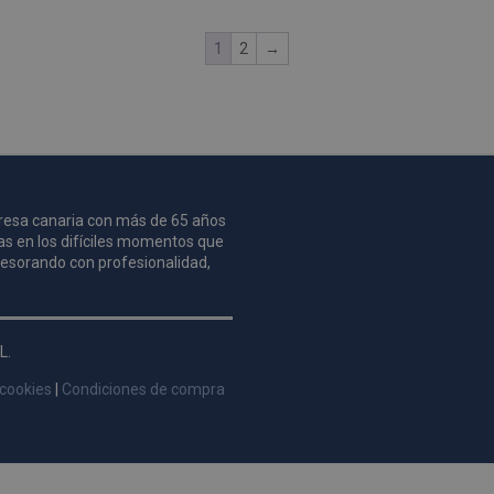
1
2
→
mpresa canaria con más de 65 años
as en los difíciles momentos que
asesorando con profesionalidad,
L.
 cookies
|
Condiciones de compra