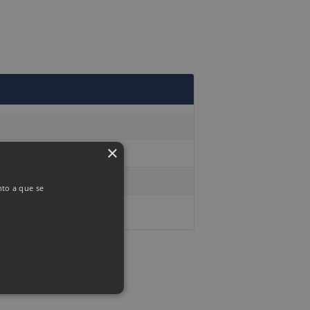
×
nto a que se