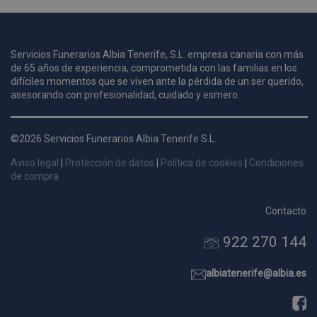
u
Servicios Funerarios Albia Tenerife, S.L. empresa canaria con más
i
de 65 años de experiencia, comprometida con las familias en los
c
difíciles momentos que se viven ante la pérdida de un ser querido,
i
s
asesorando con profesionalidad, cuidado y esmero.
s
p
©2026 Servicios Funerarios Albia Tenerife S.L.
v
s
Aviso legal
|
Protección de datos
|
Política de cookies
|
Condiciones
l
de compra
a
s
Contacto
d
922 270 144
p
s
p
albiatenerife@albia.es