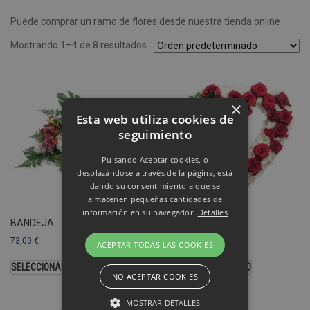
Puede comprar un ramo de flores desde nuestra tienda online
Mostrando 1–4 de 8 resultados
×
Esta web utiliza cookies de
seguimiento
Pulsando Aceptar cookies, o
desplazándose a través de la página, está
dando su consentimiento a que se
almacenen pequeñas cantidades de
información en su navegador.
Detalles
BANDEJA
CORAZÓN
73,00
€
103,00
€
ACEPTAR TODAS LAS COOKIES
SELECCIONAR OPCIONES
SELECCIONAR MODELO
NO ACEPTAR COOKIES
MOSTRAR DETALLES