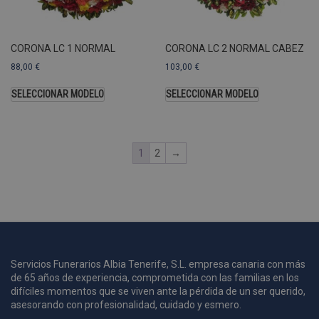
A
a
s
CORONA LC 1 NORMAL
CORONA LC 2 NORMAL CABEZ
s
a
88,00
€
103,00
€
u
c
SELECCIONAR MODELO
SELECCIONAR MODELO
p
u
1
2
→
i
c
i
s
s
p
v
s
Servicios Funerarios Albia Tenerife, S.L. empresa canaria con más
de 65 años de experiencia, comprometida con las familias en los
l
a
difíciles momentos que se viven ante la pérdida de un ser querido,
s
asesorando con profesionalidad, cuidado y esmero.