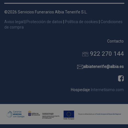
d
p
©2026 Servicios Funerarios Albia Tenerife S.L.
s
Aviso legal
|
Protección de datos
|
Política de cookies
|
Condiciones
p
de compra
Contacto
922 270 144
Nombre
Dominio
Vencimie
_ga_9W2L2PJZ5Z
.pompasfunebrestenerife.com
2 año
albiatenerife@albia.es
Hospedaje
Internetísimo.com