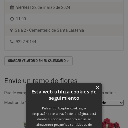
viernes
| 22 de marzo de 2024
11:00
Sala 2 - Cementerio de Santa Lastenia
922270144
GUARDAR VELATORIO EN SU CALENDARIO
Envíe un ramo de flores
×
Esta web utiliza cookies de
Puede comprar un ramo de flores desde nuestra tienda online
seguimiento
Mostrando 1–4 de 8 resultados
Pulsando Aceptar cookies, o
desplazándose a través de la página, está
dando su consentimiento a que se
almacenen pequeñas cantidades de