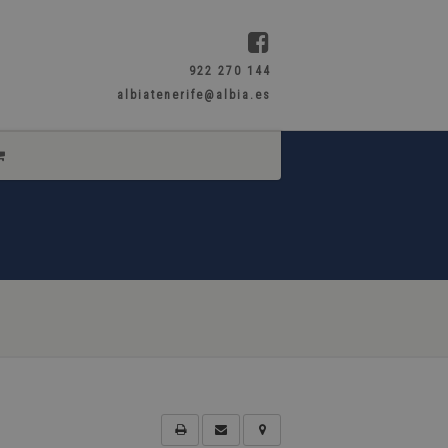
922 270 144
albiatenerife@albia.es