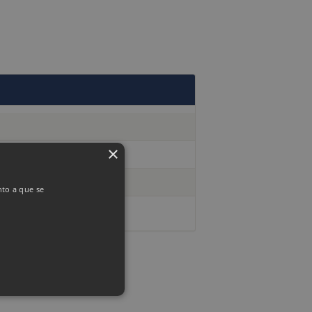
×
nto a que se