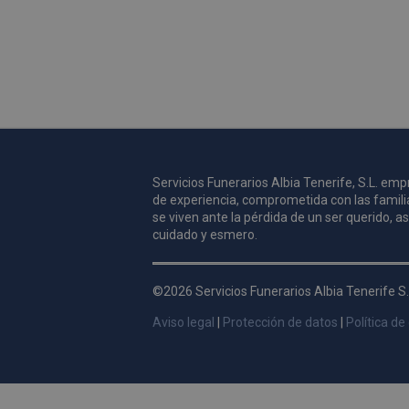
Servicios Funerarios Albia Tenerife, S.L. e
de experiencia, comprometida con las famili
se viven ante la pérdida de un ser querido, 
cuidado y esmero.
©2026 Servicios Funerarios Albia Tenerife S.
Aviso legal
|
Protección de datos
|
Política de