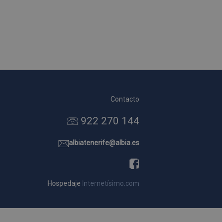
Contacto
922 270 144
albiatenerife@albia.es
Hospedaje
Internetísimo.com