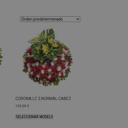
as Esas cookies no se pueden
ersal Analytics, que es
s de Google más utilizado.
os asignando un número
te. Se incluye en cada
ar los datos de visitantes,
 sitios. De forma
s propietarios de sitios
Descripción
CORONA LC 2 NORMAL CABEZ
103,00
€
SELECCIONAR MODELO