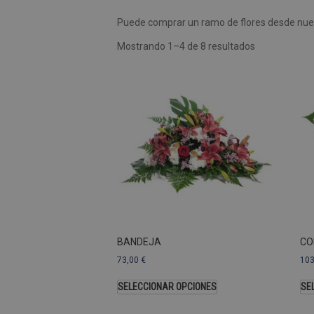
Puede comprar un ramo de flores desde nues
Las cookies de rendimiento se
usar para identificar directam
Mostrando 1–4 de 8 resultados
Nombre
Dominio
_ga
.pompasfunebr
Nombre
_ga_9W2L2PJZ5Z
BANDEJA
CO
73,00
€
10
SELECCIONAR OPCIONES
SE