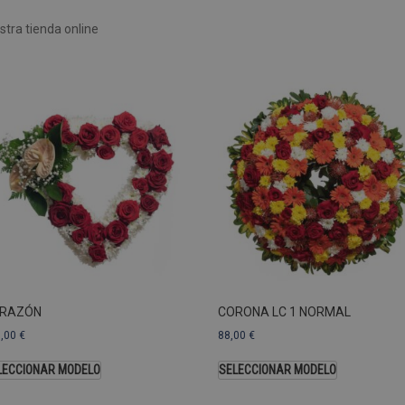
Rendimiento
Sin clasificar
tra tienda online
 utilizan para ver cómo los visitantes usan el sitio web, por ejemplo. cookies analític
ente a cierto visitante.
Vencimiento
Descripción
estenerife.com
2 años
Este nombre de cookie está asociado con Google Univ
una actualización significativa del servicio de análisi
Esta cookie se utiliza para distinguir usuarios únic
generado aleatoriamente como identificador de clien
solicitud de página de un sitio y se utiliza para calcul
sesiones y campañas para los informes de análisis de
predeterminada, caduca después de 2 años, aunque lo
web pueden personalizarlo.
Dominio
Vencimiento
.pompasfunebrestenerife.com
2 años
RAZÓN
CORONA LC 1 NORMAL
3,00
€
88,00
€
LECCIONAR MODELO
SELECCIONAR MODELO