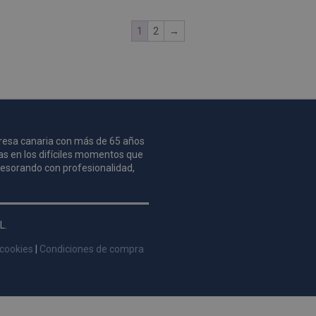
1
2
→
mpresa canaria con más de 65 años
as en los difíciles momentos que
asesorando con profesionalidad,
L.
 cookies
|
Condiciones de compra