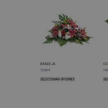
Las cookies de rendimiento se
usar para identificar directam
Nombre
Dominio
_ga
.pompasfunebr
Nombre
BANDEJA
CO
_ga_9W2L2PJZ5Z
73,00
€
10
SELECCIONAR OPCIONES
SE