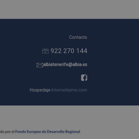
Contacto
922 270 144
albiatenerife@albia.es
Hospedaje
Internetísimo.com