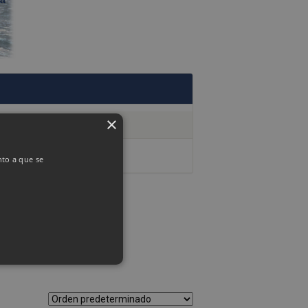
×
nto a que se