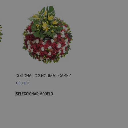
as Esas cookies no se pueden
ersal Analytics, que es
s de Google más utilizado.
os asignando un número
te. Se incluye en cada
ar los datos de visitantes,
 sitios. De forma
s propietarios de sitios
Descripción
CORONA LC 2 NORMAL CABEZ
103,00
€
SELECCIONAR MODELO