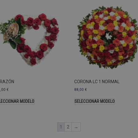
 utilizan para ver cómo los visitantes usan el sitio web, por ejemplo. cookies analític
ente a cierto visitante.
Vencimiento
Descripción
estenerife.com
2 años
Este nombre de cookie está asociado con Google Univ
una actualización significativa del servicio de análisi
Esta cookie se utiliza para distinguir usuarios únic
generado aleatoriamente como identificador de clien
solicitud de página de un sitio y se utiliza para calcul
sesiones y campañas para los informes de análisis de
predeterminada, caduca después de 2 años, aunque lo
web pueden personalizarlo.
Dominio
Vencimiento
RAZÓN
CORONA LC 1 NORMAL
.pompasfunebrestenerife.com
2 años
3,00
€
88,00
€
LECCIONAR MODELO
SELECCIONAR MODELO
1
2
→