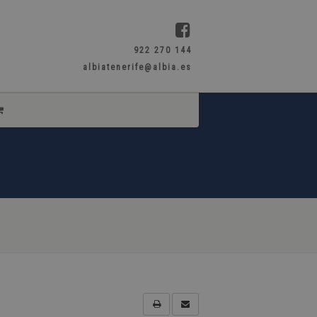
922 270 144
albiatenerife@albia.es