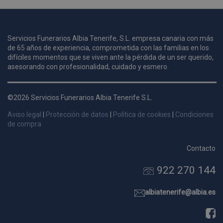
u
Servicios Funerarios Albia Tenerife, S.L. empresa canaria con más
i
de 65 años de experiencia, comprometida con las familias en los
c
difíciles momentos que se viven ante la pérdida de un ser querido,
i
s
asesorando con profesionalidad, cuidado y esmero.
s
p
©2026 Servicios Funerarios Albia Tenerife S.L.
v
s
Aviso legal
|
Protección de datos
|
Política de cookies
|
Condiciones
l
de compra
a
s
Contacto
d
922 270 144
p
s
p
albiatenerife@albia.es