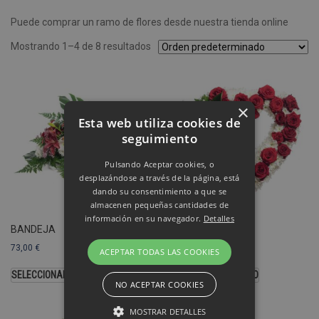
Puede comprar un ramo de flores desde nuestra tienda online
Mostrando 1–4 de 8 resultados
×
Esta web utiliza cookies de
seguimiento
Pulsando Aceptar cookies, o
desplazándose a través de la página, está
dando su consentimiento a que se
almacenen pequeñas cantidades de
información en su navegador.
Detalles
BANDEJA
CORAZÓN
73,00
€
103,00
€
ACEPTAR TODAS LAS COOKIES
SELECCIONAR OPCIONES
SELECCIONAR MODELO
NO ACEPTAR COOKIES
MOSTRAR DETALLES