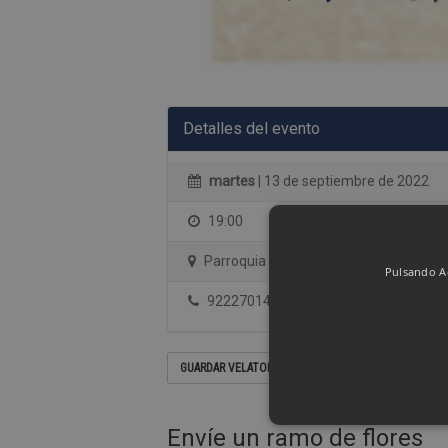
Detalles del evento
martes
| 13 de septiembre de 2022
19:00
Parroquia de La Cruz Del Señor
Pulsando Ac
922270144
GUARDAR VELATORIO EN SU CALENDARIO
Envíe un ramo de flores