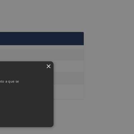
×
nto a que se