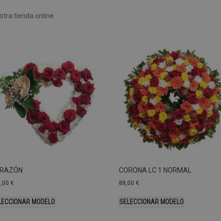
Rendimiento
Sin clasificar
tra tienda online
 utilizan para ver cómo los visitantes usan el sitio web, por ejemplo. cookies analític
ente a cierto visitante.
Vencimiento
Descripción
estenerife.com
2 años
Este nombre de cookie está asociado con Google Univ
una actualización significativa del servicio de análisi
Esta cookie se utiliza para distinguir usuarios únic
generado aleatoriamente como identificador de clien
solicitud de página de un sitio y se utiliza para calcul
sesiones y campañas para los informes de análisis de
predeterminada, caduca después de 2 años, aunque lo
web pueden personalizarlo.
Dominio
Vencimiento
.pompasfunebrestenerife.com
2 años
RAZÓN
CORONA LC 1 NORMAL
3,00
€
88,00
€
LECCIONAR MODELO
SELECCIONAR MODELO