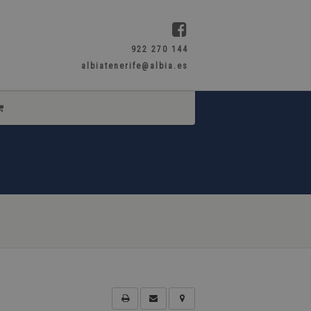
922 270 144
albiatenerife@albia.es