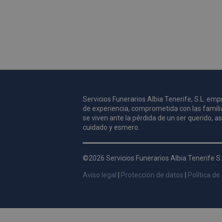
Servicios Funerarios Albia Tenerife, S.L. e
de experiencia, comprometida con las famili
se viven ante la pérdida de un ser querido, 
cuidado y esmero.
©2026 Servicios Funerarios Albia Tenerife S.
Aviso legal
|
Protección de datos
|
Política de