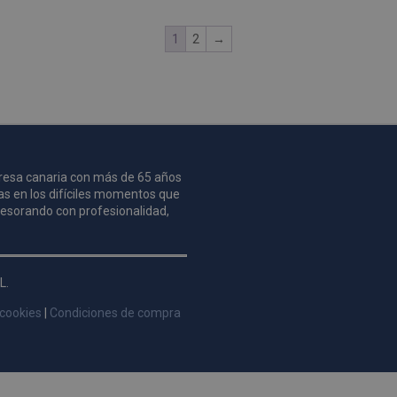
1
2
→
mpresa canaria con más de 65 años
as en los difíciles momentos que
asesorando con profesionalidad,
L.
 cookies
|
Condiciones de compra