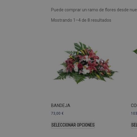
Puede comprar un ramo de flores desde nues
Las cookies de rendimiento se
usar para identificar directam
Mostrando 1–4 de 8 resultados
Nombre
Dominio
_ga
.pompasfunebr
Nombre
_ga_9W2L2PJZ5Z
BANDEJA
CO
73,00
€
10
SELECCIONAR OPCIONES
SE