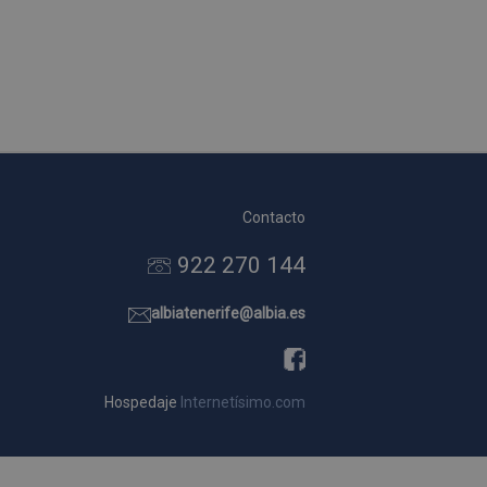
Contacto
922 270 144
albiatenerife@albia.es
Hospedaje
Internetísimo.com