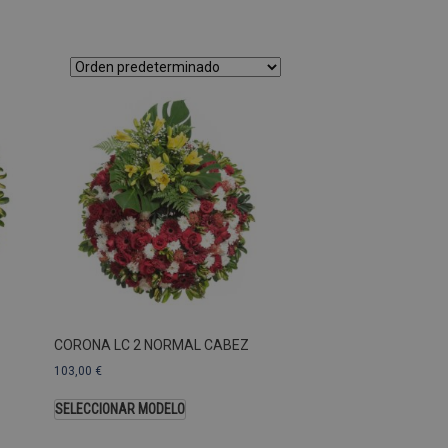
as Esas cookies no se pueden
ersal Analytics, que es
s de Google más utilizado.
os asignando un número
te. Se incluye en cada
ar los datos de visitantes,
 sitios. De forma
s propietarios de sitios
Descripción
CORONA LC 2 NORMAL CABEZ
103,00
€
SELECCIONAR MODELO