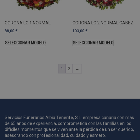
U
A
a
s
s
CORONA LC 1 NORMAL
CORONA LC 2 NORMAL CABEZ
a
88,00
€
103,00
€
u
c
SELECCIONAR MODELO
SELECCIONAR MODELO
p
u
1
2
→
i
c
i
s
s
p
v
s
Servicios Funerarios Albia Tenerife, S.L. empresa canaria con más
l
de 65 años de experiencia, comprometida con las familias en los
a
difíciles momentos que se viven ante la pérdida de un ser querido,
s
asesorando con profesionalidad, cuidado y esmero.