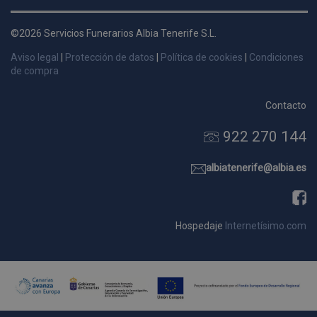
d
p
©2026 Servicios Funerarios Albia Tenerife S.L.
s
Aviso legal
|
Protección de datos
|
Política de cookies
|
Condiciones
p
de compra
Contacto
922 270 144
Nombre
Dominio
Vencimie
_ga_9W2L2PJZ5Z
.pompasfunebrestenerife.com
2 año
albiatenerife@albia.es
Hospedaje
Internetísimo.com