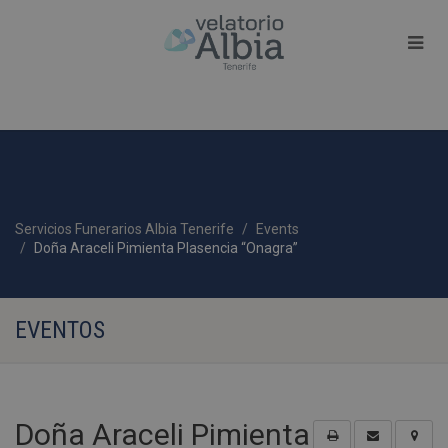
Servicios Funerarios Albia Tenerife
Events
Doña Araceli Pimienta Plasencia “Onagra”
EVENTOS
Doña Araceli Pimienta