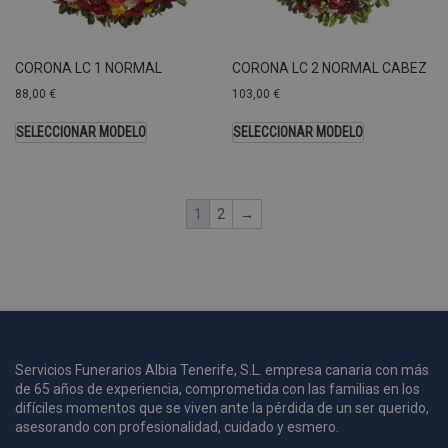
A
a
s
CORONA LC 1 NORMAL
CORONA LC 2 NORMAL CABEZ
s
a
88,00
€
103,00
€
u
c
SELECCIONAR MODELO
SELECCIONAR MODELO
p
u
1
2
→
i
c
i
s
s
p
v
s
Servicios Funerarios Albia Tenerife, S.L. empresa canaria con más
de 65 años de experiencia, comprometida con las familias en los
l
a
difíciles momentos que se viven ante la pérdida de un ser querido,
s
asesorando con profesionalidad, cuidado y esmero.