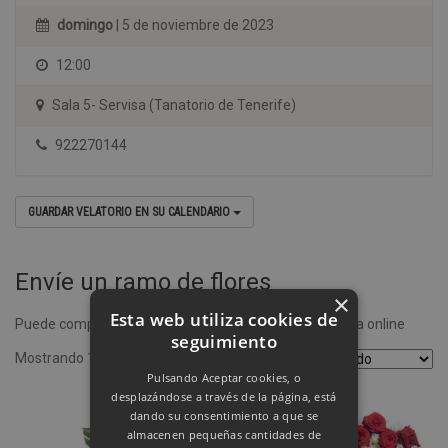
domingo
| 5 de noviembre de 2023
12:00
Sala 5- Servisa (Tanatorio de Tenerife)
922270144
GUARDAR VELATORIO EN SU CALENDARIO
Envíe un ramo de flores
×
Esta web utiliza cookies de
Puede comprar un ramo de flores desde nuestra tienda online
seguimiento
Mostrando 1–4 de 8 resultados
Pulsando Aceptar cookies, o
desplazándose a través de la página, está
dando su consentimiento a que se
almacenen pequeñas cantidades de