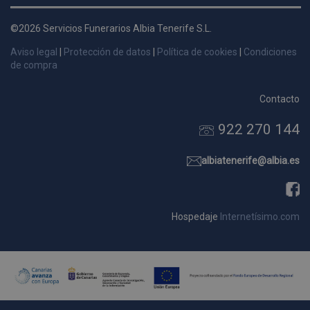
d
p
©2026 Servicios Funerarios Albia Tenerife S.L.
s
Aviso legal
|
Protección de datos
|
Política de cookies
|
Condiciones
p
de compra
Contacto
922 270 144
Nombre
Dominio
Vencimie
_ga_9W2L2PJZ5Z
.pompasfunebrestenerife.com
2 año
albiatenerife@albia.es
Hospedaje
Internetísimo.com