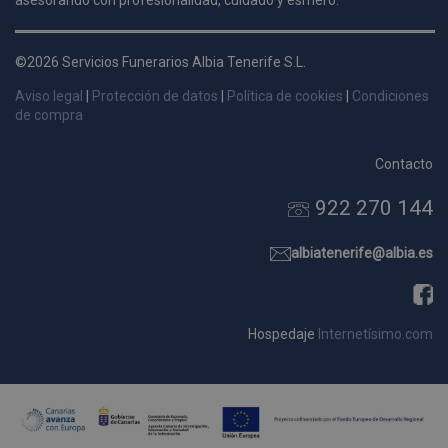
asesorando con profesionalidad, cuidado y esmero.
d
p
©2026 Servicios Funerarios Albia Tenerife S.L.
s
p
Aviso legal
|
Protección de datos
|
Política de cookies
|
Condiciones
de compra
Contacto
Nombre
Dominio
Vencimie
922 270 144
_ga_9W2L2PJZ5Z
.pompasfunebrestenerife.com
2 año
albiatenerife@albia.es
Hospedaje
Internetísimo.com