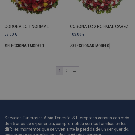
U
A
a
s
s
CORONA LC 1 NORMAL
CORONA LC 2 NORMAL CABEZ
a
88,00
€
103,00
€
u
c
p
SELECCIONAR MODELO
SELECCIONAR MODELO
u
1
2
→
i
c
i
s
s
p
v
s
Servicios Funerarios Albia Tenerife, S.L. empresa canaria con más
l
de 65 años de experiencia, comprometida con las familias en los
a
difíciles momentos que se viven ante la pérdida de un ser querido,
s