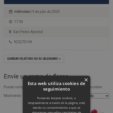
miércoles
| 9 de julio de 2025
17:30
San Pedro Apostol
922270144
GUARDAR VELATORIO EN SU CALENDARIO
Envíe un ramo de flores
×
Esta web utiliza cookies de
Puede comprar un ramo de flores desde nuestra tienda online
seguimiento
Mostrando 1–4 de 8 resultados
Pulsando Aceptar cookies, o
desplazándose a través de la página, está
dando su consentimiento a que se
almacenen pequeñas cantidades de