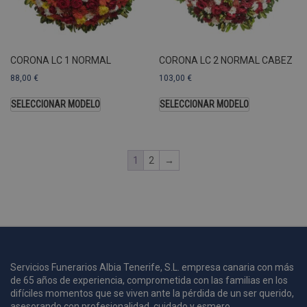
U
A
a
s
s
CORONA LC 1 NORMAL
CORONA LC 2 NORMAL CABEZ
a
88,00
€
103,00
€
u
c
p
SELECCIONAR MODELO
SELECCIONAR MODELO
u
1
2
→
i
c
i
s
s
p
v
s
Servicios Funerarios Albia Tenerife, S.L. empresa canaria con más
l
de 65 años de experiencia, comprometida con las familias en los
a
difíciles momentos que se viven ante la pérdida de un ser querido,
s
asesorando con profesionalidad, cuidado y esmero.