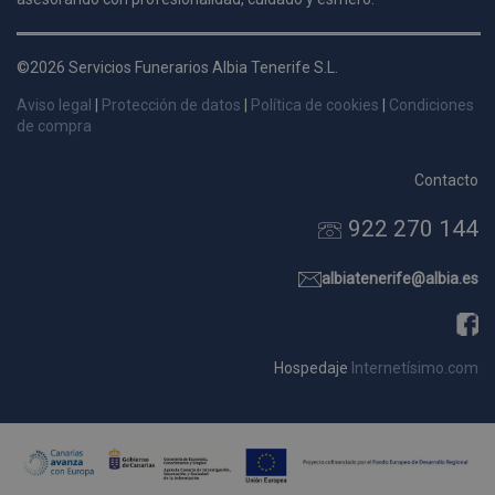
d
p
©2026 Servicios Funerarios Albia Tenerife S.L.
s
p
Aviso legal
|
Protección de datos
|
Política de cookies
|
Condiciones
de compra
Contacto
Nombre
Dominio
Vencimie
922 270 144
_ga_9W2L2PJZ5Z
.pompasfunebrestenerife.com
2 año
albiatenerife@albia.es
Hospedaje
Internetísimo.com