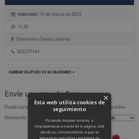
miércoles
| 15 de marzo de 2023
15:30
Cementerio Santa Lastenia
922270144
GUARDAR VELATORIO EN SU CALENDARIO
Envíe un ramo de flores
×
Esta web utiliza cookies de
Puede comprar un ramo de flores desde nuestra tienda online
seguimiento
Mostrando 1–4 de 8 resultados
Pulsando Aceptar cookies, o
desplazándose a través de la página, está
dando su consentimiento a que se
almacenen pequeñas cantidades de