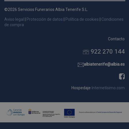
d
©2026 Servicios Funerarios Albia Tenerife S.L.
p
s
Aviso legal
|
Protección de datos
|
Política de cookies
|
Condiciones
p
de compra
Contacto
922 270 144
Nombre
Dominio
Vencimie
_ga_9W2L2PJZ5Z
.pompasfunebrestenerife.com
2 año
albiatenerife@albia.es
Hospedaje
Internetísimo.com