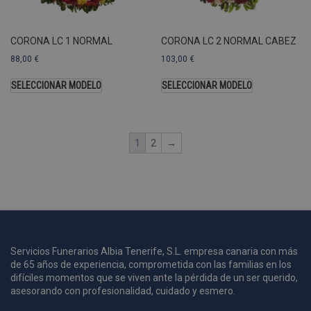
A
a
s
CORONA LC 1 NORMAL
CORONA LC 2 NORMAL CABEZ
s
a
88,00
€
103,00
€
u
c
SELECCIONAR MODELO
SELECCIONAR MODELO
p
u
1
2
→
i
c
i
s
s
p
v
s
Servicios Funerarios Albia Tenerife, S.L. empresa canaria con más
de 65 años de experiencia, comprometida con las familias en los
l
difíciles momentos que se viven ante la pérdida de un ser querido,
a
s
asesorando con profesionalidad, cuidado y esmero.