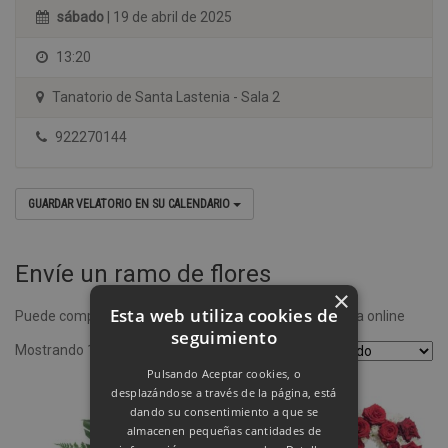
sábado
| 19 de abril de 2025
13:20
Tanatorio de Santa Lastenia - Sala 2
922270144
GUARDAR VELATORIO EN SU CALENDARIO
Envíe un ramo de flores
×
Esta web utiliza cookies de
Puede comprar un ramo de flores desde nuestra tienda online
seguimiento
Mostrando 1–4 de 8 resultados
Pulsando Aceptar cookies, o
desplazándose a través de la página, está
dando su consentimiento a que se
almacenen pequeñas cantidades de