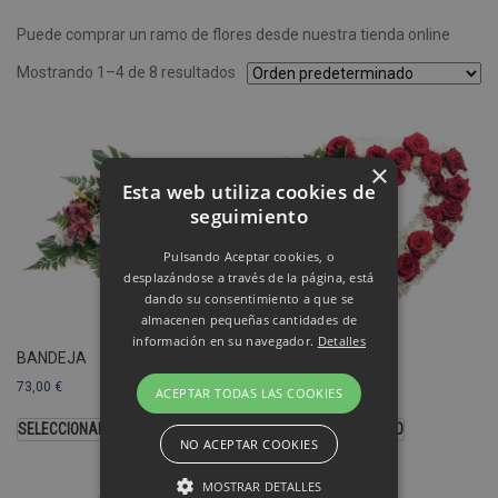
Puede comprar un ramo de flores desde nuestra tienda online
Mostrando 1–4 de 8 resultados
×
Esta web utiliza cookies de
seguimiento
Pulsando Aceptar cookies, o
desplazándose a través de la página, está
dando su consentimiento a que se
almacenen pequeñas cantidades de
información en su navegador.
Detalles
BANDEJA
CORAZÓN
73,00
€
103,00
€
ACEPTAR TODAS LAS COOKIES
SELECCIONAR OPCIONES
SELECCIONAR MODELO
NO ACEPTAR COOKIES
MOSTRAR DETALLES