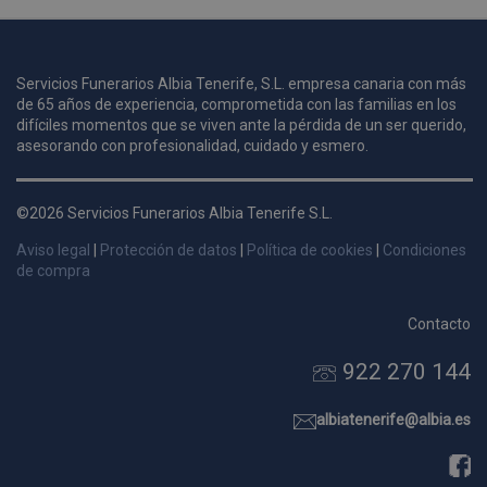
u
Servicios Funerarios Albia Tenerife, S.L. empresa canaria con más
i
de 65 años de experiencia, comprometida con las familias en los
c
difíciles momentos que se viven ante la pérdida de un ser querido,
i
s
asesorando con profesionalidad, cuidado y esmero.
s
p
©2026 Servicios Funerarios Albia Tenerife S.L.
v
s
Aviso legal
|
Protección de datos
|
Política de cookies
|
Condiciones
l
de compra
a
s
Contacto
d
922 270 144
p
s
p
albiatenerife@albia.es