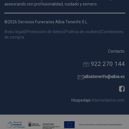
asesorando con profesionalidad, cuidado y esmero.
d
p
s
©2026 Servicios Funerarios Albia Tenerife S.L.
p
Aviso legal
|
Protección de datos
|
Política de cookies
|
Condiciones
de compra
Contacto
Nombre
Dominio
Vencimie
922 270 144
_ga_9W2L2PJZ5Z
.pompasfunebrestenerife.com
2 año
albiatenerife@albia.es
Hospedaje
Internetísimo.com