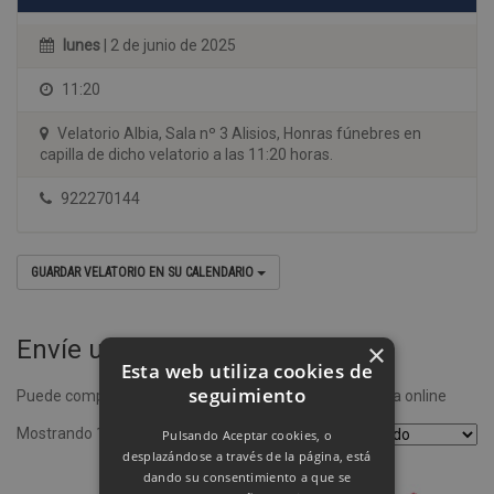
lunes
| 2 de junio de 2025
11:20
Velatorio Albia, Sala nº 3 Alisios, Honras fúnebres en
capilla de dicho velatorio a las 11:20 horas.
922270144
GUARDAR VELATORIO EN SU CALENDARIO
Envíe un ramo de flores
×
Esta web utiliza cookies de
seguimiento
Puede comprar un ramo de flores desde nuestra tienda online
Mostrando 1–4 de 8 resultados
Pulsando Aceptar cookies, o
desplazándose a través de la página, está
dando su consentimiento a que se