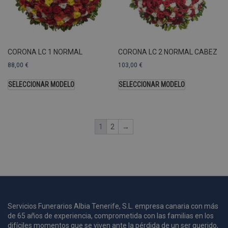
U
A
a
s
s
a
CORONA LC 1 NORMAL
CORONA LC 2 NORMAL CABEZ
u
88,00
€
103,00
€
c
p
SELECCIONAR MODELO
SELECCIONAR MODELO
u
1
2
→
i
c
i
s
s
p
v
s
Servicios Funerarios Albia Tenerife, S.L. empresa canaria con más
l
a
de 65 años de experiencia, comprometida con las familias en los
s
difíciles momentos que se viven ante la pérdida de un ser querido,