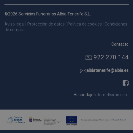
d
p
©2026 Servicios Funerarios Albia Tenerife S.L.
s
Aviso legal
|
Protección de datos
|
Política de cookies
|
Condiciones
p
de compra
Contacto
922 270 144
Nombre
Dominio
Vencimie
_ga_9W2L2PJZ5Z
.pompasfunebrestenerife.com
2 año
albiatenerife@albia.es
Hospedaje
Internetísimo.com