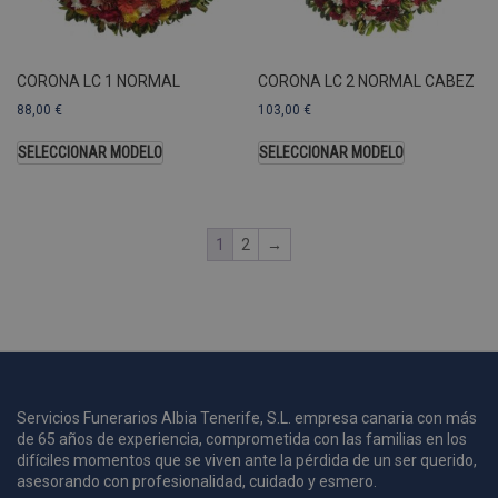
U
A
a
s
s
CORONA LC 1 NORMAL
CORONA LC 2 NORMAL CABEZ
a
88,00
€
103,00
€
u
c
SELECCIONAR MODELO
SELECCIONAR MODELO
p
u
1
2
→
i
c
i
s
s
p
v
s
Servicios Funerarios Albia Tenerife, S.L. empresa canaria con más
l
de 65 años de experiencia, comprometida con las familias en los
a
difíciles momentos que se viven ante la pérdida de un ser querido,
s
asesorando con profesionalidad, cuidado y esmero.