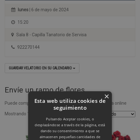
lunes
| 6 de mayo de 2024
15:20
Sala 8 - Capilla Tanatorio de Servisa
922270144
GUARDAR VELATORIO EN SU CALENDARIO
Envíe un ramo de flores
×
Esta web utiliza cookies de
Puede comprar un ramo de flores desde nuestra tienda online
seguimiento
Mostrando 1–4 de 8 resultados
Pulsando Aceptar cookies, o
desplazándose a través de la página, está
dando su consentimiento a que se
almacenen pequeñas cantidades de