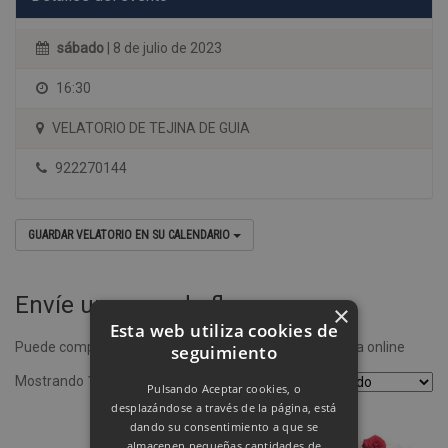
sábado
| 8 de julio de 2023
16:30
VELATORIO DE TEJINA DE GUIA
922270144
GUARDAR VELATORIO EN SU CALENDARIO
Envíe un ramo de flores
×
Esta web utiliza cookies de
Puede comprar un ramo de flores desde nuestra tienda online
seguimiento
Mostrando 1–4 de 8 resultados
Pulsando Aceptar cookies, o
desplazándose a través de la página, está
dando su consentimiento a que se
almacenen pequeñas cantidades de