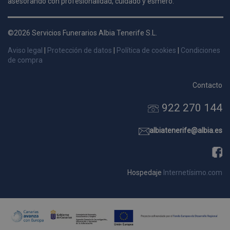
asesorando con profesionalidad, cuidado y esmero.
d
p
©2026 Servicios Funerarios Albia Tenerife S.L.
s
p
Aviso legal
|
Protección de datos
|
Política de cookies
|
Condiciones
de compra
Contacto
Nombre
Dominio
Vencimie
922 270 144
_ga_9W2L2PJZ5Z
.pompasfunebrestenerife.com
2 año
albiatenerife@albia.es
Hospedaje
Internetísimo.com