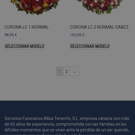
U
A
a
s
s
CORONA LC 1 NORMAL
CORONA LC 2 NORMAL CABEZ
a
88,00
€
103,00
€
u
c
p
SELECCIONAR MODELO
SELECCIONAR MODELO
u
1
2
→
i
c
i
s
s
p
v
s
Servicios Funerarios Albia Tenerife, S.L. empresa canaria con más
l
de 65 años de experiencia, comprometida con las familias en los
a
s
difíciles momentos que se viven ante la pérdida de un ser querido,